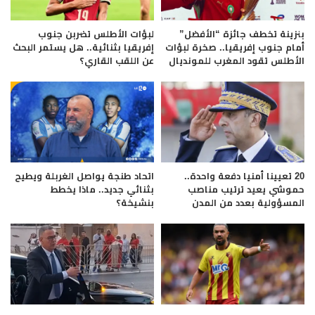
بنزينة تخطف جائزة “الأفضل”
لبؤات الأطلس تضربن جنوب
أمام جنوب إفريقيا.. صخرة لبؤات
إفريقيا بثنائية.. هل يستمر البحث
الأطلس تقود المغرب للمونديال
عن اللقب القاري؟
20 تعيينا أمنيا دفعة واحدة..
اتحاد طنجة يواصل الغربلة ويطيح
حموشي يعيد ترتيب مناصب
بثنائي جديد.. ماذا يخطط
المسؤولية بعدد من المدن
بنشيخة؟