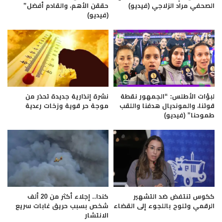
الصحفي مراد الزلاجي (فيديو)
حققن الأهم، والقادم أفضل”
(فيديو)
لبؤات الأطلس: “الجمهور نقطة
نشرة إنذارية جديدة تحذر من
قوتنا، والمونديال هدفنا واللقب
موجة حر قوية وزخات رعدية
طموحنا” (فيديو)
ككوس تنتفض ضد التشهير
كندا.. إجلاء أكثر من 20 ألف
الرقمي وتلوح باللجوء إلى القضاء
شخص بسبب حريق غابات سريع
الانتشار