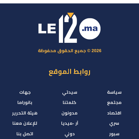
2026 © جميع الحقوق محفوظة
روابط الموقع
سياسة
سيدتي
جهات
مجتمع
كلمتنا
بانوراما
اقتصاد
مدونون
هيئة التحرير
سري
آر -ميديا
للإعلان معنا
سبور
دولي
اتصل بنا