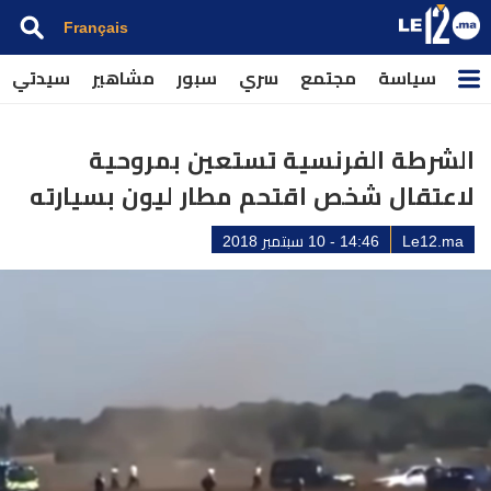
Français
سياسة
مجتمع
سري
سبور
مشاهير
سيدتي
الشرطة الفرنسية تستعين بمروحية
لاعتقال شخص اقتحم مطار ليون بسيارته
Le12.ma
14:46 - 10 سبتمبر 2018