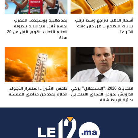
أسعار الذهب تتراجع وسط ترقب
بعد ذهبية بوشجدة.. المغرب
بيانات التضخم .. هل حان وقت
يحسم ثاني ميدالياته ببطولة
الشراء؟
العالم لألعاب القوى لأقل من 20
سنة
انتخابات 2026..”الاستقلال” يزكي
طقس الاثنين.. استمرار الأجواء
الدرويش لخوض السباق الانتخابي
الحارة بعدد من مناطق المملكة
بدائرة الرباط شالة