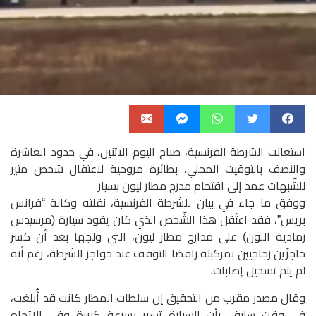
استعانت الشرطة الفرنسية، صباح اليوم الاثنين، في حدود العاشرة
والنصف بالتوقيت المحلي، بطائرة مروحية لاعتقال شخص مثير
للشّبهات عمد إلى اقتحام مدرج مطار ليون بسيار
ووفق ما جاء في بيان للشرطة الفرنسية، نقلته وكالة “فرانس
بريس”، فقد اعتُقل هذا الشّخص الذي كان يقود سيارة (مرسيدس
رمادية اللون) على مدارج مطار ليون، التي ولجها بعد أن كسر
حاجزَين زجاجيين بمركبته رافضا التوقف عند حواجز الشرطة، رغم أنه
لم يتم تسجيل إصابات.
وقال مصدر مقرب من التحقيق إن سلطات المطار كانت قد أُبلِغت،
في وقت سابق، بأن السيارة تسير بسرعة كبيرة وفي الاتجاه