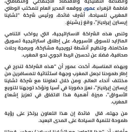
والصناعة التقليدية والاقتصاد الاجتماعي والتضامني،
فاطمة الزهراء
عمور
، ووقعه المدير العام للمكتب الوطني
المغربي للسياحة، أشرف فائدة، ورئيس شركة “تشاينا
إيسترن إيرلاينز”، وانغ زيشينغ.
وتنص هذه الشراكة الاستراتيجية، التي يواكب التنامي
المتزايد للسوق الآسيوية، على إطلاق استراتيجية تسويق
متكاملة، وتنظيم أنشطة ترويجية مشتركة، وبرمجة رحلات
صحافية، فضلا عن تحسين الربط الجوي نحو المغرب.
وبهذه المناسبة، أكدت عمور أن “هذه الشراكة تندرج في
إطار طموحنا لجعل المغرب وجهة استثنائية للمسافرين من
مختلف أنحاء العالم. ومن خلال تعاوننا مع شركة تشاينا
إيسترن إيرلاينز”، نعزز حضورنا في آسيا ونؤكد توجهنا لتنويع
الأسواق”، مبرزة أهمية هذا الاتفاق في تعزيز إشعاع
المغرب.
من جهته، قال فائدة إن هذا التعاون يرتكز على رؤية
طموحة لتنمية السياحة على المدى البعيد.
وأضاف أن “هذا التعاون مع (تشاينا إيسترن) يعكس قدرتنا