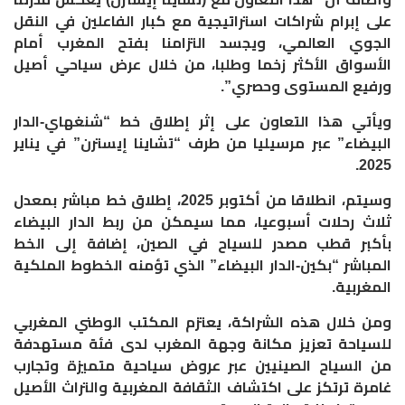
على إبرام شراكات استراتيجية مع كبار الفاعلين في النقل
الجوي العالمي، ويجسد التزامنا بفتح المغرب أمام
الأسواق الأكثر زخما وطلبا، من خلال عرض سياحي أصيل
ورفيع المستوى وحصري”.
ويأتي هذا التعاون على إثر إطلاق خط “شنغهاي-الدار
البيضاء” عبر مرسيليا من طرف “تشاينا إيسترن” في يناير
2025.
وسيتم، انطلاقا من أكتوبر 2025، إطلاق خط مباشر بمعدل
ثلاث رحلات أسبوعيا، مما سيمكن من ربط الدار البيضاء
بأكبر قطب مصدر للسياح في الصين، إضافة إلى الخط
المباشر “بكين-الدار البيضاء” الذي تؤمنه الخطوط الملكية
المغربية.
ومن خلال هذه الشراكة، يعتزم المكتب الوطني المغربي
للسياحة تعزيز مكانة وجهة المغرب لدى فئة مستهدفة
من السياح الصينيين عبر عروض سياحية متميزة وتجارب
غامرة ترتكز على اكتشاف الثقافة المغربية والتراث الأصيل