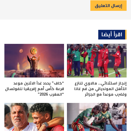
اقرأ أيضا
إنجاز استثنائي.. مالاوي تنتزع
“كاف” يحدد غداً الاثنين موعد
التأهل المونديالي من فم غانا
قرعة كأس أمم إفريقيا للفوتسال
وتضرب موعداً مع الجزائر
“المغرب 2026”