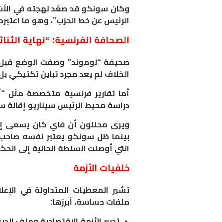
وكان سونكو قد صعّد لهجته في الأشه
الرئيس عن خط الحزب”، وهو ما اعتبره
الصحافة الفرنسية: “نهاية الثنا
صحيفة “لوموند” وصفت الوضع قبل أس
الخلاف لم يعد مجرد تباين تكتيكي بل
أما تقارير فرنسية متخصصة مثل “أ
دراسة محيط الرئيس سيناريو إقالة س
ويرى محللون أن فاي كان يسعى إلى
بينما ظل سونكو يعتبر نفسه صاحب 
التي أوصلت السلطة الحالية إلى الحكم
خلفيات الأزمة
تشير المعطيات المتداولة في الإعل
ملفات حساسة، أبرزها:
تدبير الأزمة الاقتصادية وملف الدي