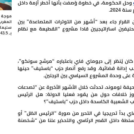
وحل الحكومة، في خطوة وُصفت بأنها أخطر أزمة داخل
 2024.
موجة ح
 القرار جاء بعد “أشهر من التوترات المتصاعدة” بين
المغرب
سليمان
 كحليفين استراتيجيين قادا مشروع “القطيعة مع نظام
بـ 43.5 درجة مئوية
ذ الانتخابات الرئاسية لسنة 2024، كان يُنظر إلى ديوماي فاي باعتباره “مرشح سونكو”،
ب إدانة قضائية. وقد رفع أنصار حزب “باستيف” حينها
على وحدة المشروع السياسي بين الرجلين.
يفة لوموند، تحدثت خلال الأشهر الأخيرة عن “تصدعات
ز خلافات حول من يقود فعليا الدولة:
هل الرئيس
احب الشعبية الكاسحة داخل حزب “باستيف”؟
ي بدأ تدريجيا في التحرر من صورة “الرئيس الظل” أو
سلطة داخل القصر الرئاسي والتحذير علنا من “شخصنة