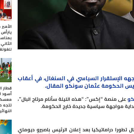
الأمير
يترأس 
بمناسب
الثاني
للغولف
هه الإستقرار السياسي في السنغال، في أعقاب
رئيس الحكومة عثمان سونكو المقال.
قطار ا
أسود ا
كو
على منصة “إكس”: “هذه الليلة سأنام مرتاح البال”،
معسكراً
تتجه ص
داية مواجهة سياسية جديدة خارج الحكومة.
النهائي
تطورا دراماتيكيا بعد إعلان الرئيس باصيرو ديوماي