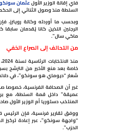
فاي إقالة الوزير الأول
عثمان سونكو
السلطة منذ وصول الثنائي إلى الحكم سنة
وبحسب ما أوردته وكالة رويترز، فإن
الرجلين اللذين كانا يُقدمان سابقا
ماكي سال”.
من التحالف إلى الصراع الخفي
من
خاصة بعد منع الأخير من الترشح بسب
شعار “ديوماي هو سونكو”، في دلالة 
غير أن الصحافة الفرنسية، خصوصا صح
عميقة” داخل قمة السلطة، مع برو
المنتخب دستوريا أم الوزير الأول ص
ووفق تقارير فرنسية، فإن الرئيس فا
“واجهة سونكو”، عبر إعادة تركيز ال
الحزب”.