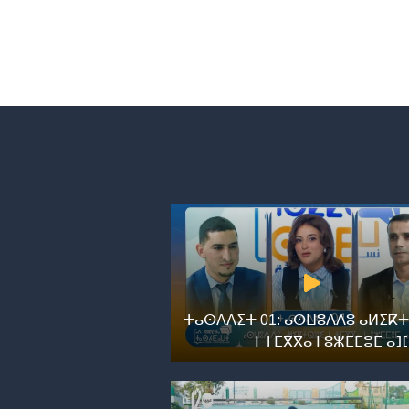
ⵜⴰⵙⴷⴷⵉⵜ 01: ⴰⵙⵡⵓⴷⴷⵓ ⴰⵍⵉⴽⵜ
ⵏ ⵜⵎⴳⴳⴰ ⵏ ⵓⵣⵎⵎⴻⵎ ⴰ