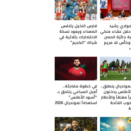
 مولاي رشيد
فارس النخيل يتنفس
حفل عشاء ملكي
الصعداء ويعود لسكة
ة جائزة الحسن
الانتصارات بثلاثية في
 وكأس للا مريم
شباك “الكديم”
لمونديال ينطلق..
​في خطوة مفاجئة..
لأطلس يدخلون
أمين السباعي يلتحق بـ
 مغلقاً والأنظار
“أسود الأطلس”
وب اللائحة
استعداداً لمونديال 2026
ة