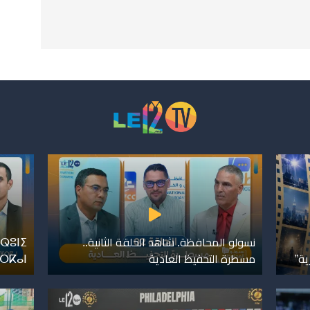
نسولو المحافظة. شاهد الحلقة الثانية..
ⵕⵓⵏⵉ
ية”
مسطرة التحفيظ العادية
ⴼⵔⴽⴰⵏ