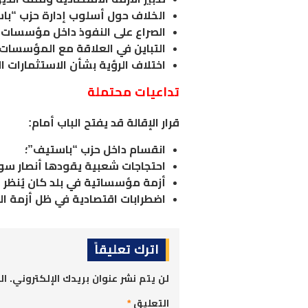
الخلاف حول أسلوب إدارة حزب “با
الصراع على النفوذ داخل مؤسسات ا
التباين في العلاقة مع المؤسسات ا
اختلاف الرؤية بشأن الاستثمارات ال
تداعيات محتملة
قرار الإقالة قد يفتح الباب أمام:
انقسام داخل حزب “باستيف”؛
احتجاجات شعبية يقودها أنصار سو
أزمة مؤسساتية في بلد كان يُنظر إ
اضطرابات اقتصادية في ظل أزمة ال
اترك تعليقاً
لن يتم نشر عنوان بريدك الإلكتروني.
ال
التعليق
*