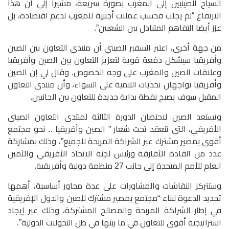
السياح الصينيين إلى المغرب بصورة سريعة، مشيرا إلى أن هذا
الارتفاع “لم يجلب فحسب عملات أجنبية للمغرب لدعم اقتصاده، بل
عزز أيضا التفاهم المتبادل بين الشعبين”.
من جهة أخرى، اعتبر السفير الصيني أن منتدى التعاون بين الصين
وأفريقيا سيشكل دفعة قوية لتعزيز التعاون بين الصين وأفريقيا
وعلاقات الصين والمغرب على وجه الخصوص. وقال لي إن الصين
وأفريقيا تواجهان تحديات التنمية على السواء، وأن منتدى التعاون
المقبل سوف يصبح نقطة بداية جديدة للتعاون بين الجانبين.
وتستعد الصين لاحتضان الدورة الثالثة لمنتدى التعاون الصيني
الأفريقي، التي تنعقد تحت شعار ” الصين وأفريقيا .. نحو مجتمع
أقوى بمصير مشترك عبر الشراكة المربحة للجميع”، وذلك بمشاركة
عدد من القادة الأفارقة ورئيس لجنة الاتحاد الأفريقي والأمين
العام للأمم المتحدة إلى جانب 27 منظمة دولية وأفريقية.
وستتركز النقاشات والمشاورات على عدة محاور أساسية، أهمها
تجديد الدعوة لبناء “مجتمع بمصير مشترك للصين والدول الإفريقية
في إطار الشراكة المربحة والمصالح المشتركة، وذلك عبر إيجاد
استراتيجية أقوى للتعاون في ما بينها في ظل التحولات الدولية”.