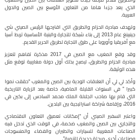
الذي يعد جزءا هاما من التعاون الأوسع بين الصين والدول
العربية.
وتهدف مبادرة الحزام والطريق التي اقترحها الرئيس الصيني شي
جينبينغ عام 2013 إلى بناء شبكة للتجارة والبنية الأساسية تربط آسيا
مع أفريقيا وأوروبا على طرق التجارة لطريق الحرير القديم.
وقد وقع المغرب مع الصين في 2017 مذكرة تفاهم لتعزيز
مبادرة الحزام والطريق، ليصبح بذلك أول دولة مغاربية توقع مثل
هذه الوثيقة.
وأكد لي لي أن العلاقات الودية بين الصين والمغرب “حققت نموا
كبيرا ” في السنوات القليلة الماضية، خاصة بعد الزيارة التاريخية
التي قام بها صاحب الجلالة الملك محمد السادس إلى بكين في
2016، وإقامة شراكة استراتيجية بين البلدين.
واعتبر السفير الصيني أن “إمكانات تعميق التعاون الاقتصادي
والتجاري بين الصين والمغرب ضخمة، في الوقت الذي تدخل فيه
الصناعات المغربية للسيارات والطيران والفضاء والمنسوجات
وصناعات أخرى مرحلة جديدة للتنمية”.