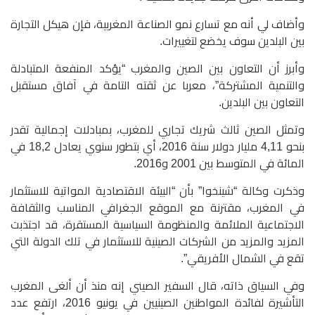
وأضاف لي أنه مع تسارع نمو الصناعة المغربية، فإن هيكل التجارة
بين البلدين سوف يخضع لتغييرات.
وأبرز أن التعاون بين الصين والمغرب “يؤكد المنفعة المتبادلة
والتنمية المشتركة”، معربا عن ثقته التامة في آفاق مستقبل
التعاون بين البلدين.
وتمثل الصين ثالث شريك تجاري للمغرب، بمبادلات إجمالية تقدر
بنحو 4,11 مليار دولار سنة 2016، أي بتطور سنوي يعادل 18,2 في
المائة في المتوسط بين 2001 و2016.
وذكرت وكالة “شينخوا” بأن “البيئة الاقتصادية المواتية للاستثمار
في المغرب، مقترنة مع الموقع الجغرافي المناسب والثقافة
الاجتماعية الملائمة والمنظومة السياسية المستقرة، قد اجتذبت
المزيد والمزيد من الشركات الصينية للاستثمار في تلك الدولة التي
تقع في الشمال الأفريقي”.
وفي السياق ذاته، قال السفير الصيني إنه منذ أن ألغى المغرب
التأشيرة لفائدة المواطنين الصينيين في يونيو 2016، ارتفع عدد