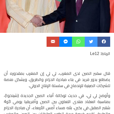
الرباط: Le12
قال سفير الصين لدى المغرب، لي لي إن المغرب بمقدوره أن
يضطلع بدور فريد في بناء مبادرة الحزام والطريق، ويشكل منصة
للشركات الصينية للإندماج في سلسلة الإنتاج الدولي.
وأوضح لي لي، في حديث لوكالة أنباء الصين الجديدة (شينخوا)،
بمناسبة انعقاد منتدى التعاون بين الصين وأفريقيا يومي 3و4
شتنبر المقبل في بكين، بثته مساء أمس الأربعاء، أن مبادرة الحزام
والطريق تقدم فرصة جيدة لتطوير العلاقات بين الصين والمغرب