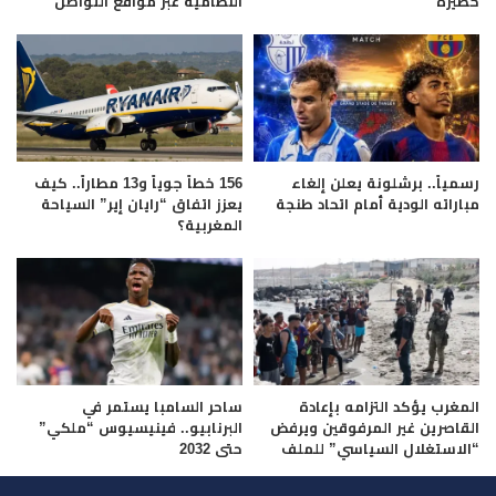
خطيرة
النظامية عبر مواقع التواصل
رسمياً.. برشلونة يعلن إلغاء
156 خطاً جوياً و13 مطاراً.. كيف
مباراته الودية أمام اتحاد طنجة
يعزز اتفاق “رايان إير” السياحة
المغربية؟
المغرب يؤكد التزامه بإعادة
ساحر السامبا يستمر في
القاصرين غير المرفوقين ويرفض
البرنابيو.. فينيسيوس “ملكي”
“الاستغلال السياسي” للملف
حتى 2032