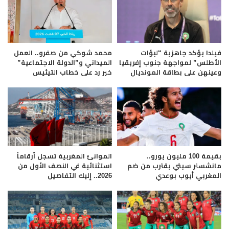
فيلدا يؤكد جاهزية “لبؤات
محمد شوكي من صفرو.. العمل
الأطلس” لمواجهة جنوب إفريقيا
الميداني و”الدولة الاجتماعية”
وعينهن على بطاقة المونديال
خير رد على خطاب التيئيس
بقيمة 100 مليون يورو..
الموانئ المغربية تسجل أرقاماً
مانشستر سيتي يقترب من ضم
استثنائية في النصف الأول من
المغربي أيوب بوعدي
2026.. إليك التفاصيل