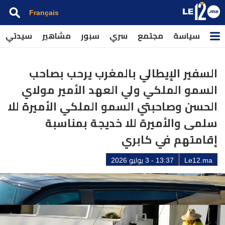
Français
سياسة
مجتمع
سري
سبور
مشاهير
سيدتي
السفير الإيطالي بالمغرب يرحب بصاحب
السمو الملكي ولي العهد الأمير مولاي
الحسن وصاحبتي السمو الملكي الأميرة للا
سلمى والأميرة للا خديجة بمناسبة
إقامتهم في كابري
Le12.ma
13:37 - 3 يوليو 2026