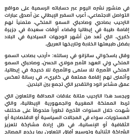
في منشور نشره اليوم عبر حساباته الرسمية على مواقع
التواصل الاجتماعي، أعرب السفير الإيطالي عن أصدق عبارات
الترحيب بصاحبي وصاحبتي السمو الملكي، متمنياً لهم
إقامة طيبة في إيطاليا وقضاء أوقات سعيدة في جزيرة
كابري، التي تُعد من أشهر الوجهات السياحية في البلاد
بفضل طبيعتها الخلابة وتاريخها العريق.
وقال باسكوالي سالزانو في رسالته: «أرحب بصاحب السمو
الملكي ولي العهد الأمير مولاي الحسن، وصاحبتي السمو
الملكي الأميرة للا سلمى والأميرة للا خديجة في إيطاليا،
وأتمنى لهم إقامة ممتعة في كابري»، في رسالة تعكس
عمق مشاعر الود والتقدير التي تجمع بين البلدين.
ويجسد هذا الترحيب متانة علاقات الصداقة والتعاون التي
تربط المملكة المغربية والجمهورية الإيطالية، والتي
شهدت خلال السنوات الأخيرة تطوراً ملحوظاً على مختلف
المستويات، سواء في المجالات السياسية أو الاقتصادية أو
الثقافية أو الإنسانية، في ظل إرادة مشتركة لتعزيز
الشراكة الثنائية وتوسيع آفاق التعاون بما يخدم المصالح