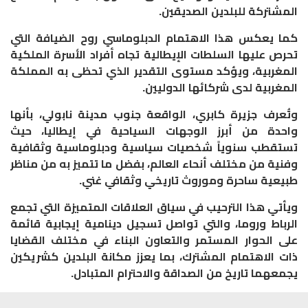
المشتركة للبلدين الصديقين.
كما يعكس هذا الاهتمام الدبلوماسي روح الضيافة التي
تحرص عليها السلطات الإيطالية تجاه أفراد الأسرة الملكية
المغربية، ويؤكد مستوى التقدير الذي تحظى به المملكة
المغربية لدى شركائها الدوليين.
وتُعرف جزيرة كابري، الواقعة جنوب مدينة نابولي، بأنها
واحدة من أبرز الوجهات السياحية في إيطاليا، حيث
تستقطب سنوياً شخصيات سياسية ودبلوماسية وثقافية
وفنية من مختلف أنحاء العالم، بفضل ما تتميز به من مناظر
طبيعية ساحرة وموروث تاريخي وثقافي غني.
ويأتي هذا الترحيب في سياق العلاقات المتميزة التي تجمع
الرباط وروما، والتي تواصل تسجيل دينامية إيجابية قائمة
على الحوار المستمر والتعاون البناء في مختلف القضايا
ذات الاهتمام المشترك، بما يعزز مكانة البلدين كشريكين
يجمعهما تاريخ من الصداقة والاحترام المتبادل.