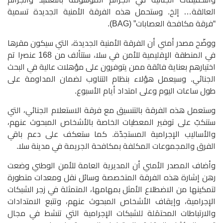
العالقة… إلخ. وستحمل هذه الفرقة الأمنية الجديدة تسمية
“فرقة مكافحة العصابات” (BAG).
ووضّح مصدر أمني أن الفرقة الأمنية الجديدة، التي سيكون مقرها
في المنطقة الإقليمية للأمن في سلا، ستتألف من 168 عنصرا تم
اختيارهم بعناية فائقة ممن يتوفرون على مؤهلات عالية في البحث
الجنائي. وسيعمل هؤلاء بنظام التناوب لضمان المداومة على
طول ساعات اليوم وعلى امتداد أيام الأسبوع.
وستعمل هذه الفرقة بالتنسيق مع فرقة الاستعلام الجنائي، التي
ستنكبّ على توفير المعطيات الخاصة بالأشخاص المبحوث عنهم،
والأساليب الإجرامية المستجدّة. كما ستعكف على دعم باقي
الفرق والمجموعات المكلفة بمكافحة الجريمة في مدينة سلا.
وأضاف المصدر الأمني أن المديرية العامة للأمن الوطني وضعت
رهن إشارة هذه الفرقة المتخصصة وسائل نقل ومعدات متطورة
لتمكينها من الاضطلاع الأمثل بمهامها، المتمثلة في زجر الشبكات
الإجرامية، وإيقاف الأشخاص المبحوث عنهم، وتتبع الامتدادات
والارتباطات المحتمَلة للشبكات الإجرامية التي تنشط في مجال