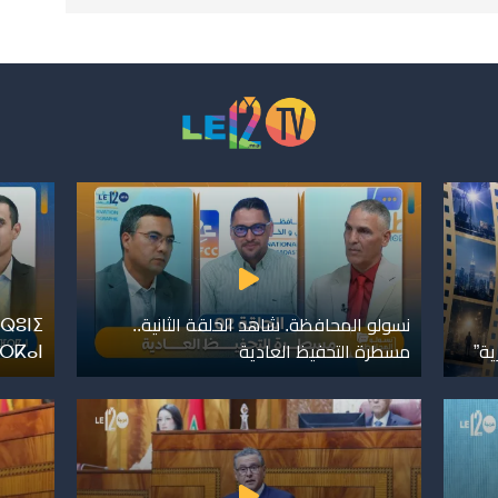
نسولو المحافظة. شاهد الحلقة الثانية..
ⵕⵓⵏⵉ
ية”
مسطرة التحفيظ العادية
ⴼⵔⴽⴰⵏ