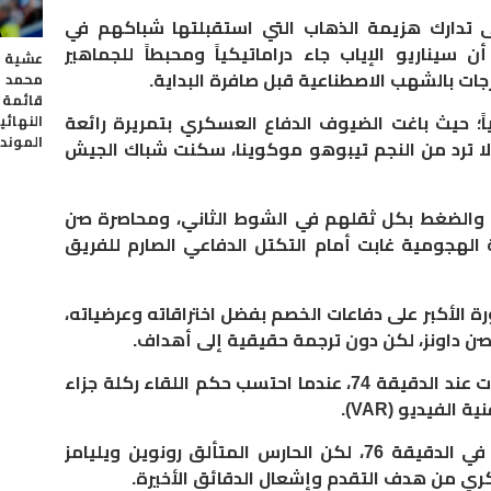
لى تدارك هزيمة الذهاب التي استقبلتها شباكهم في
أن سيناريو الإياب جاء دراماتيكياً ومحبطاً للجماهير
عشية ع
محمد 
ات بالشهب الاصطناعية قبل صافرة البداية.
قائمة 
النهائي
مياً؛ حيث باغت الضيوف الدفاع العسكري بتمريرة رائعة
الموند
ا ترد من النجم تيبوهو موكوينا، سكنت شباك الجيش
ة والضغط بكل ثقلهم في الشوط الثاني، ومحاصرة صن
ة الهجومية غابت أمام التكتل الدفاعي الصارم للفريق
ة الأكبر على دفاعات الخصم بفضل اختراقاته وعرضياته،
ن داونز، لكن دون ترجمة حقيقية إلى أهداف.
​نقطة التحول القاتلة في المباراة جاءت عند الدقيقة 74، عندما احتسب حكم اللقاء ركلة جزاء
لفيديو (VAR).
وانبرى القائد ربيع حريمات لتنفيذها في الدقيقة 76، لكن الحارس المتألق رونوين ويليامز
سكري من هدف التقدم وإشعال الدقائق الأخيرة.