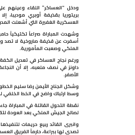
​ودخل “العساكر” اللقاء وعينهم ع
بريتوريا بقذيفة أوبري موديبا، إلا 
العسكرية الغفيرة التي أشعلت المدرج
و​شهدت المباراة صراعاً تكتيكياً حا
أسفرت عن قذيفة صاروخية لا تصد ول
الملكي وصعبت المأمورية.
ورغم نجاح العساكر في تعديل الكف
داونز في نصف ملعبه، إلا أن النجاع
الأصفر.
​وشكل الجناح الأيمن رضا سليم الخطور
وسط ارتباك واضح في الخط الخلفي لص
لصالح الجيش الملكي بعد العودة لتقنية ا
تصدى لها ببراعة، حارماً الفريق الع