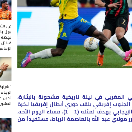
في الأن
بول با
نهضة ب
قـ.اتل
الزمامر
“شرارة
الرجاء 
 المغربي في ليلة تاريخية مشحونة بالإثارة،
ثمين ع
الجنوب إفريقي بلقب دوري أبطال إفريقيا لكرة
الدشير
القدم لعام 2026، بعد تعادلهما الإيجابي بهدف لمثله (1 – 1)، مساء اليوم الأحد،
 مولاي عبد الله بالعاصمة الرباط، مستفيداً من