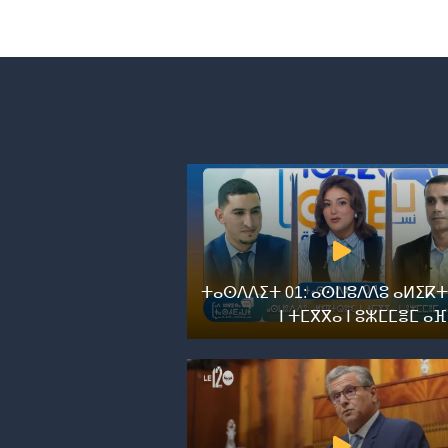
ⵜⴰⵙⴷⴷⵉⵜ 01: ⴰⵙⵡⵓⴷⴷⵓ ⴰⵍⵉⴽⵜ
ⵏ ⵜⵎⴳⴳⴰ ⵏ ⵓⵣⵎⵎⴻⵎ ⴰ