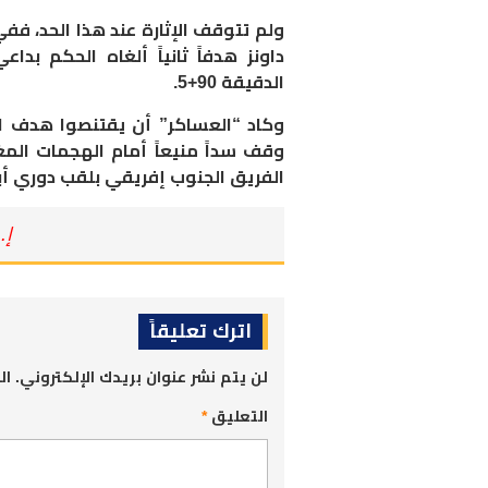
داونز هدفاً ثانياً ألغاه الحكم 
الدقيقة 90+5.
وكاد “العساكر” أن يقتنصوا هدف ال
الفريق الجنوب إفريقي بلقب دوري أبطال إ
إ. 
اترك تعليقاً
لن يتم نشر عنوان بريدك الإلكتروني.
ال
التعليق
*