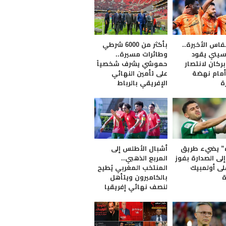
فاس الأخيرة..
بأكثر من 6000 شرطي
سيني يقود
وطائرات مسيرة..
ركان لانتصار
حموشي يشرف شخصياً
 أمام نهضة
على تأمين النهائي
ة
الإفريقي بالرباط
” يضيء طريق
​أشبال الأطلس إلى
إلى الصدارة بفوز
المربع الذهبي..
لى أولمبيك
المنتخب المغربي يُطيح
ة
بالكاميرون ويتأهل
لنصف نهائي إفريقيا