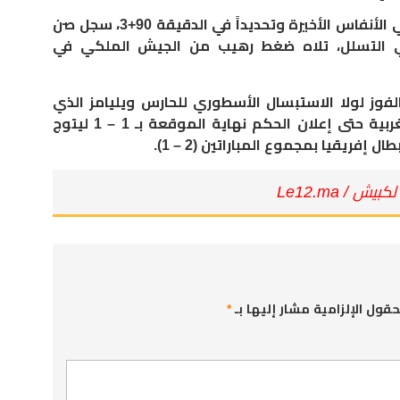
​ولم تتوقف الإثارة عند هذا الحد، ففي الأنفاس الأخيرة وتحديداً في الدقيقة 90+3، سجل صن
بداعي التسلل، تلاه ضغط رهيب من الجيش الملكي في
فوز لولا الاستبسال الأسطوري للحارس ويليامز الذي
وقف سداً منيعاً أمام الهجمات المغربية حتى إعلان الحكم نهاية الموقعة بـ 1 – 1 ليتوج
فريقيا بمجموع المباراتين (2 – 1).
لكبيش / Le12.ma
حقول الإلزامية مشار إليها بـ
*