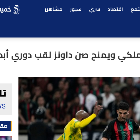
مع
اقتصاد
سري
سبور
مشاهير
لكي ويمنح صن داونز لقب دوري أبطال إ
مقا