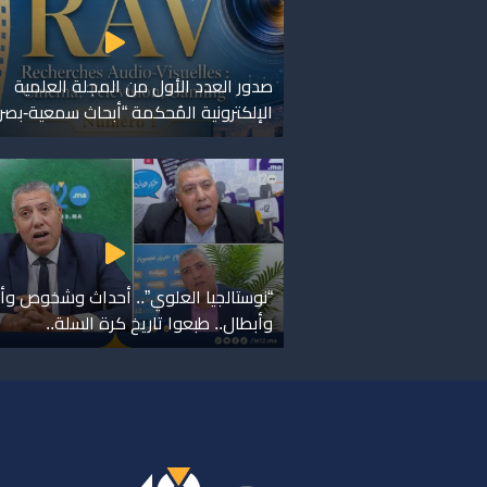
صدور العدد الأول من المجلة العلمية
الإلكترونية المُحكمة “أبحاث سمعية-بصر
“نوستالجيا العلوي”.. أحداث وشخوص وأ
وأبطال.. طبعوا تاريخ كرة السلة..
ر