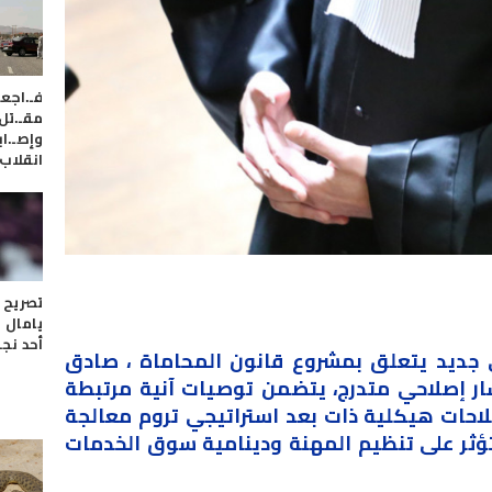
فـ.اجع
وإصـ.اب
انقلاب
تصريح 
يامال 
أحد نج
ديد يتعلق بمشروع قانون المحاماة ، صادق
سار إصلاحي متدرج، يتضمن توصيات آنية مرتبطة
القانون رقم 66.23، وإصلاحات هيكلية ذات بعد استراتيجي تروم معالجة
ل تؤثر على تنظيم المهنة ودينامية سوق الخدمات