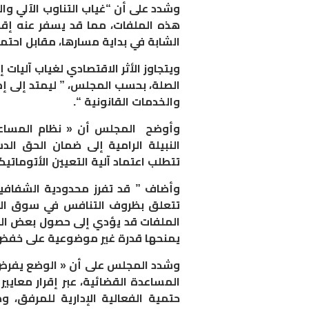
وشدد على أن “غياب التناوب الآلي و
هذه الملفات، مما قد يسفر عنه إقص
الشابة في بداية مسارها، مقابل احتما
ويتجاوز الأثر الاقتصادي لغياب آليات
الصلة، بحسب المجلس، ” ليمتد إلى إم
والخدمات القانونية “.
وأوضح المجلس أن « نظام المساعدة 
النبيلة الرامية إلى ضمان الحق الد
تتطلب اعتماد آلية التعيين الأتوماتيك
وأضاف ” قد تفرز محدودية الشفافية
تتعلق بظروف التنافس في سوق الخد
الملفات قد يؤدي إلى حصول بعض المك
يمنحها قدرة غير موضوعية على خفض أ
وشدد المجلس على أن « الوضع يفرض ت
المساعدة القضائية، عبر إقرار معاي
حتمية الفعالية الإدارية للمرفق، و