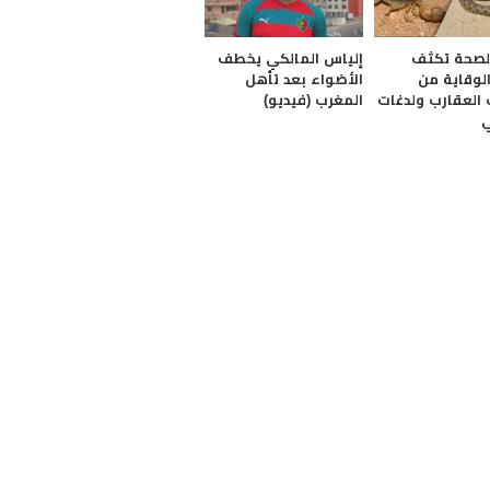
الصحة تكثف
إلياس المالكي يخطف
لوقاية من
الأضواء بعد تأهل
العقارب ولدغات
المغرب (فيديو)
ي