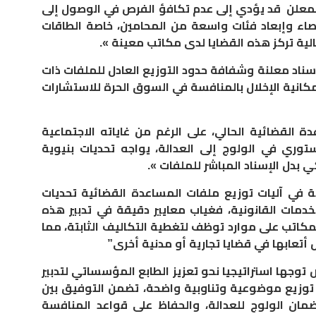
المعلن قد يؤدي إلى عدم تكافؤ الفرص في الوصول إلى
اء وإبعاد فئات واسعة من المحامين، خاصة الطاقات
لية تركز هذه القضايا لدى مكاتب معينة ».
 إسناد معلنة وشفافة حدود التوزيع العادل للملفات ذات
كانية الإخلال بالمنافسة في السوق الحرة للاستشارات
القضائية الحالي، على الرغم من غاياته الاجتماعية
ستوري في الولوج إلى العدالة، يواجه تحديات بنيوية
ي بدل الإسناد المباشر للملفات ».
 في آليات توزيع ملفات المساعدة القضائية تحديات
مات القانونية، فغياب معايير دقيقة في تدبير هذه
اتب على موارد توظف لتغطية التكاليف الثابتة، مما
تعابها في قضايا تجارية أو مدنية أخرى”
وجها استراتيجيا نحو تعزيز الطابع المؤسساتي لتدبير
ير توزيع موضوعية وتناوبية واضحة، تضمن التوفيق بين
ضمان الولوج للعدالة، والحفاظ على قواعد المنافسة