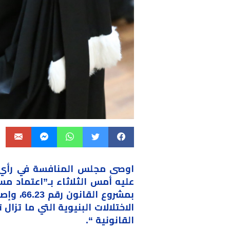
اوصى مجلس المنافسة في رأي ج
عليه أمس الثلاثاء بـ”اعتماد م
بمشروع 
الاختلالات البنيوية التي ما تزا
القانونية “.