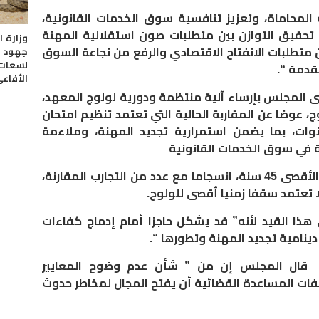
محاماة، وتعزيز تنافسية سوق الخدمات القانونية،
 تحقيق التوازن بين متطلبات صون استقلالية المهنة
وزارة 
جهود ا
متطلبات الانفتاح الاقتصادي والرفع من نجاعة السوق
لسعات 
قدمة “.
الأفاع
ى المجلس بإرساء آلية منتظمة ودورية لولوج المعهد،
، عوضا عن المقاربة الحالية التي تعتمد تنظيم امتحان
ات، بما يضمن استمرارية تجديد المهنة، وملاءمة
ة في سوق الخدمات القانونية
وأوصى المجلس بإلغاء سقف السن الأقصى 45 سنة، انسجاما مع عدد من التجارب المقارنة،
ي لا تعتمد سقفا زمنيا أقصى للولوج.
هذا القيد لأنه” قد يشكل حاجزا أمام إدماج كفاءات
دينامية تجديد المهنة وتطورها “.
 قال المجلس إن من ” شأن عدم وضوح المعايير
ات المساعدة القضائية أن يفتح المجال لمخاطر حدوث