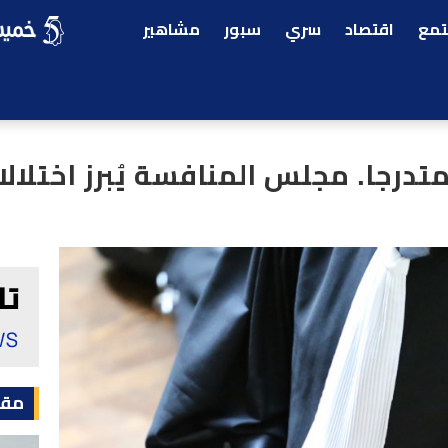
مع
اقتصاد
سري
سبور
مشاهير
متدرجا. مجلس المنافسة يُبرز اختلال
مقا