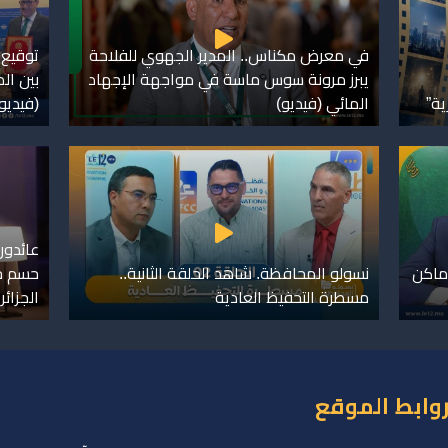
في معرض مكناس.. المدير الجهوي للفلاحة
توقيع 
يبرز مرونة سوس ماسة في مواجهة الإجهاد
بين ال
ية”
المائي (فيديو)
(فيديو
عائدون
ماكن
نسولو المحافظة. شاهد الحلقة الثانية..
حسم خل
مسطرة التحفيظ العادية
الجزائر
وابط الموقع