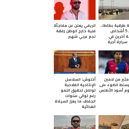
ة طرقية بطاطا..
الريفي يعلن عن مفاجأة
مقـ.تل 5 أشخاص
فنية خارج الوطن رفقة
ة آخرين في
نجم عربي شهير
 سيارة أجرة
مثير من لامين
أخنوش: السلاسل
يسلط الضوء على
الإنتاجية الفلاحية
وم أسود الأطلس
تواصل تحقيق النمو
رغم توالي سنوات
الجفاف ما يعزز السيادة
الغدائية