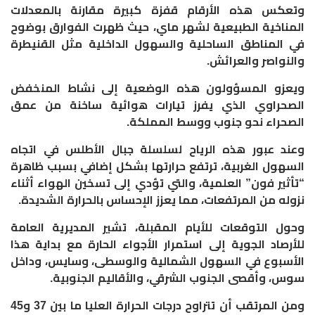
​وتعكس هذه الأرقام قفزة كبيرة مقارنة بالمعدلات
المناخية الطبيعية لشهر ماي، حيث ظهرت الفوارق بوضوح
في المناطق الساحلية والسهول الداخلية مثل القنيطرة
والنواصر والعرائش.
ويعزو المسؤولون هذه الوضعية إلى نشاط المنخفض
الصحراوي الذي يفرز تيارات هوائية ساخنة من عمق
الصحراء نحو جنوب ووسط المملكة.
وعند عبور هذه الرياح لسلسلة جبال الأطلس في اتجاه
السهول الغربية، ترتفع حرارتها بشكل إضافي بسبب ظاهرة
“تأثير فون” العلمية، والتي تؤدي إلى تسخين الهواء أثناء
نزوله من المرتفعات، مما يعزز الإحساس بالحرارة الشديدة.
​وحول التوقعات للأيام المقبلة، تشير المديرية العامة
للأرصاد الجوية إلى استمرار الأجواء الحارة مع بداية هذا
الأسبوع في السهول الشمالية والوسطى، وسايس، وداخل
سوس، وأقصى الجنوب الشرقي، والأقاليم الجنوبية.
ومن المرتقب أن تتراوح درجات الحرارة العليا ما بين 37 و45