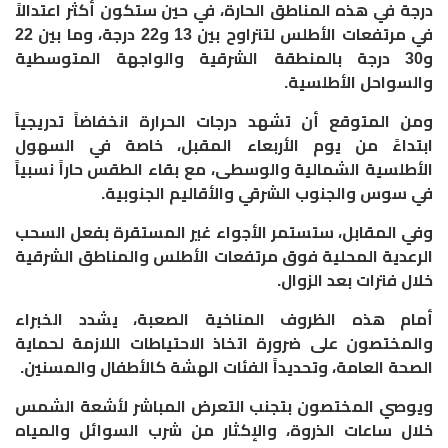
درجة في هذه المناطق الحارة، في حين ستكون أكثر اعتدالاً
في مرتفعات الأطلس لتتراوح بين 13 و22 درجة، وما بين 22
و30 درجة بالمنطقة الشرقية والواجهة المتوسطية
والسواحل الأطلسية.
​ومن المتوقع أن تشهد درجات الحرارة انخفاضاً تدريجياً
ابتداءً من يوم الأربعاء المقبل، خاصة في السهول
الأطلسية الشمالية والوسطى، مع بقاء الطقس حاراً نسبياً
في سوس والجنوب الشرقي والأقاليم الجنوبية.
وفي المقابل، ستستمر الأجواء غير المستقرة بفعل السحب
الرعدية المحلية فوق مرتفعات الأطلس والمناطق الشرقية
خلال فترات بعد الزوال.
​أمام هذه الظروف المناخية الصعبة، يشدد الخبراء
والمختصون على ضرورة اتخاذ الاحتياطات اللازمة لحماية
الصحة العامة، وتحديداً الفئات الهشة كالأطفال والمسنين.
ويوصي المختصون بتجنب التعرض المباشر لأشعة الشمس
خلال ساعات الذروة، والإكثار من شرب السوائل والمياه