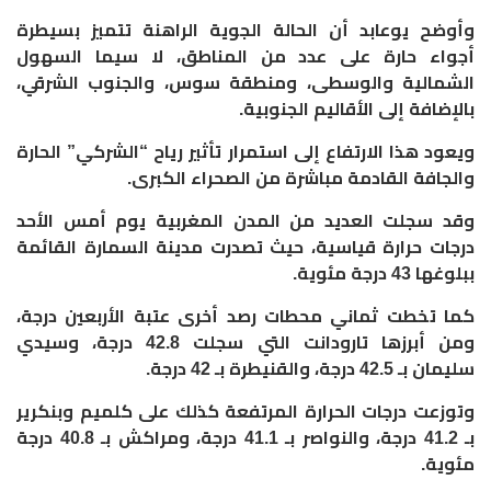
​وأوضح يوعابد أن الحالة الجوية الراهنة تتميز بسيطرة
أجواء حارة على عدد من المناطق، لا سيما السهول
الشمالية والوسطى، ومنطقة سوس، والجنوب الشرقي،
بالإضافة إلى الأقاليم الجنوبية.
ويعود هذا الارتفاع إلى استمرار تأثير رياح “الشركي” الحارة
والجافة القادمة مباشرة من الصحراء الكبرى.
​وقد سجلت العديد من المدن المغربية يوم أمس الأحد
درجات حرارة قياسية، حيث تصدرت مدينة السمارة القائمة
ببلوغها 43 درجة مئوية.
كما تخطت ثماني محطات رصد أخرى عتبة الأربعين درجة،
ومن أبرزها تارودانت التي سجلت 42.8 درجة، وسيدي
سليمان بـ 42.5 درجة، والقنيطرة بـ 42 درجة.
وتوزعت درجات الحرارة المرتفعة كذلك على كلميم وبنكرير
بـ 41.2 درجة، والنواصر بـ 41.1 درجة، ومراكش بـ 40.8 درجة
مئوية.