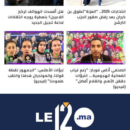
انتخابات 2026.. “العزلة”تطوق بن
هل أفسدت الهواتف تركيز
كيران بعد رفض صقور الحزب
اللاعبين؟ بنعطية يوجه انتقادات
الترشح
لاذعة للجيل الجديد
الصحفي أناس فوبار: “رغم غياب
لبؤات الأطلس: “الجمهور نقطة
الفعالية الهجومية… اللبؤات
قوتنا، والمونديال هدفنا واللقب
حققن الأهم، والقادم أفضل”
طموحنا” (فيديو)
(فيديو)