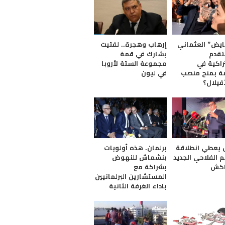
يض” العثماني
إرهاب وهجرة.. لفتيت
تقدم
يشارك في قمة
راكية في
مجموعة الستة لأروبا
ة بمنح منصب
في ليون
فيلال؟
يعطي انطلاقة
برلمان. هذه أولويات
 الفلاحي الجديد
بنشماش للنهوض
اكش
بشراكة مع
المستشارين البرلمانيين
باداء الغرفة الثانية