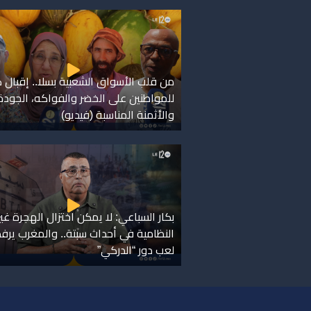
من قلب الأسواق الشعبية بسلا.. إقبال 
للمواطنين على الخضر والفواكه، الجودة
والأثمنة المناسبة (فيديو)
بكار السباعي: لا يمكن اختزال الهجرة غير
النظامية في أحداث سبتة.. والمغرب ير
لعب دور “الدركي”