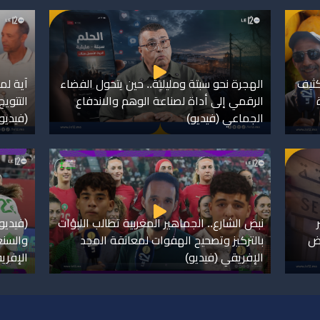
كثيف
الهجرة نحو سبتة ومليلية.. حين يتحول الفضاء
آية لم
الرقمي إلى أداة لصناعة الوهم والاندفاع
التتويج
الجماعي (فيديو)
(فيديو
نبض الشارع.. الجماهير المغربية تطالب اللبؤات
(فيديو)
فض
بالتركيز وتصحيح الهفوات لمعانقة المجد
والسنغ
الإفريقي (فيديو)
الإفري