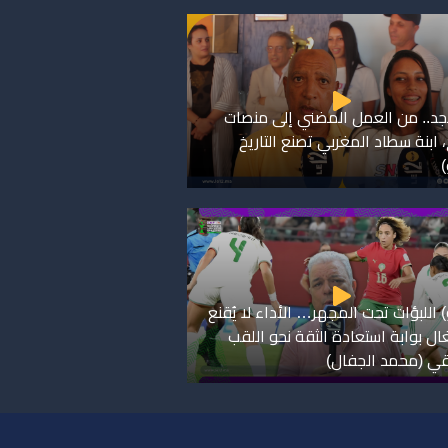
جد.. من العمل المضني إلى منصات
، ابنة سطاد المغربي تصنع التاريخ
)
 اللبؤات تحت المجهر… الأداء لا يُقنع
ال بوابة استعادة الثقة نحو اللقب
قي (محمد الجفال)