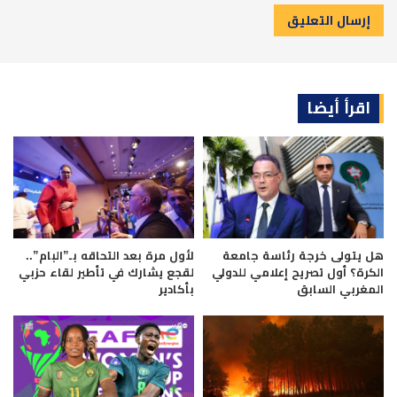
اقرأ أيضا
هل يتولى خرجة رئاسة جامعة
لأول مرة بعد التحاقه بـ”البام”..
الكرة؟ أول تصريح إعلامي للدولي
لقجع يشارك في تأطير لقاء حزبي
المغربي السابق
بأكادير