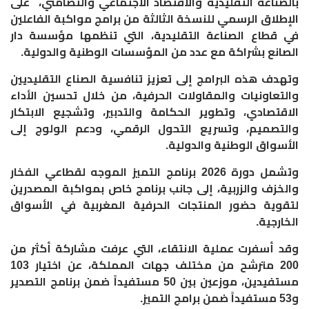
بالصناعة التقليدية والاقتصاد الاجتماعي والتضامني، على
الإطلاق الرسمي للنسخة الثالثة من برامج مواكبة الفاعلين
في قطاع الصناعة التقليدية، التي تنظمها مؤسسة دار
الصانع بشراكة مع عدد من المؤسسات الوطنية والدولية.
وتهدف هذه البرامج إلى تعزيز تنافسية الصناع التقليديين
والتعاونيات والمقاولات الحرفية، من خلال تحسين الأداء
الاقتصادي، وتطوير الحكامة والتدبير، وتشجيع الابتكار
والتصميم، وتسريع التحول الرقمي، ودعم الولوج إلى
الأسواق الوطنية والدولية.
وتشمل دورة 2026 برنامج التميز الموجه لقطاعي الفخار
والخزف والزربية، إلى جانب برنامج خاص بمواكبة المصدرين
لتقوية حضور المنتجات الحرفية المغربية في الأسواق
الخارجية.
وقد أسفرت عملية الانتقاء، التي عرفت مشاركة أكثر من
200 مترشح من مختلف جهات المملكة، عن اختيار 103
مستفيدين، موزعين بين 50 مستفيداً ضمن برنامج التصدير
و53 مستفيداً ضمن برامج التميز.