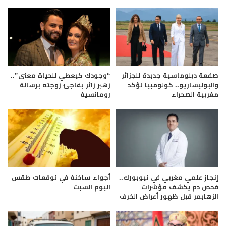
صفعة دبلوماسية جديدة للجزائر
“وجودك كيعطي للحياة معنى”..
والبوليساريو.. كولومبيا تؤكد
زهير زائر يفاجئ زوجته برسالة
مغربية الصحراء
رومانسية
إنجاز علمي مغربي في نيويورك..
أجواء ساخنة في توقعات طقس
فحص دم يكشف مؤشرات
اليوم السبت
الزهايمر قبل ظهور أعراض الخرف