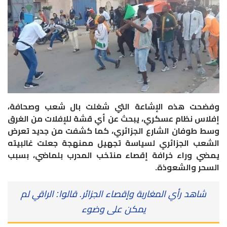
وفضحت هذه الإشاعة التي شغلت بال شعب وصحافة،
إفلاس نظام عسكري، يبحث عن أي قشة للإفلات من الغرق
وسط طوفان الشارع الجزائري، كما كشفت من جديد تعرض
الشعب الجزائري لسياسة تجهيل ممنهجة جعلت غالبيته
يمضي وراء خرافة إقصاء منتخب المدرب بلماضي، بسبب
السحر والشعوذة.
شاهد رأي المغاربة وإقصاء الجزائر. قالوا: الراقي لم
يمكن على وضوء