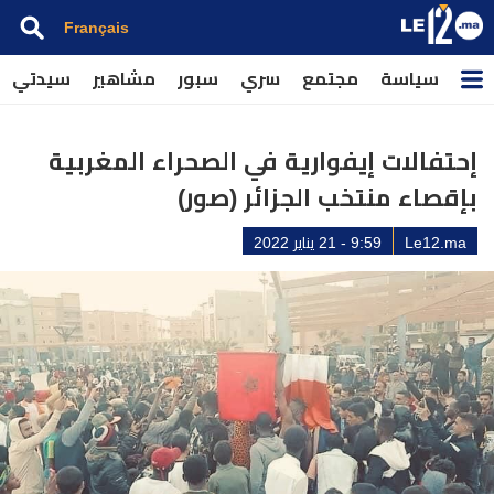
Français
سياسة
مجتمع
سري
سبور
مشاهير
سيدتي
ك
إحتفالات إيفوارية في الصحراء المغربية
بإقصاء منتخب الجزائر (صور)
Le12.ma
9:59 - 21 يناير 2022