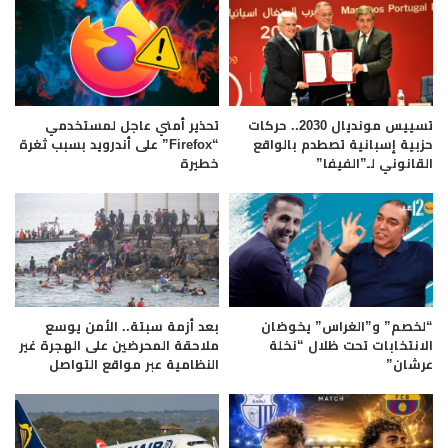
تسييس مونديال 2030.. حركات
تحذير أمني عاجل لمستخدمي
حزبية إسبانية تصطدم بالواقع
“Firefox” على أندرويد بسبب ثغرة
القانوني لـ”الفيفا”
خطيرة
“لخصم” و”الغراس” يخوضان
بعد أزمة سبتة.. الأمن يوسع
الانتخابات تحت ظلال “نخلة
ملاحقة المحرضين على الهجرة غير
عرشان”
النظامية عبر مواقع التواصل