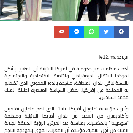
الرباط: le12.ma
أكدت منظمات غير حكومية في أمريكا اللاتينية أن المغرب يشكل
نموذجا للانتقال الديمقراطي والتنمية الاقتصادية والاجتماعية
بالنسبة لباقي بلدان المنطقة، مشيدة بالدور المحوري الذي تضطلع
به المملكة في إﻓﺮﻳﻘﻴﺎ، ﺑﻔﻀﻞ اﻟﺴﻴﺎﺳﺔ اﻟمتبصرة لجلالة الملك
محمد السادس.
وأبرزت مؤسسة “غلوبال أفريكا لاتينا”، التي تضم فاعلين ثقافيين
وأكاديميين من العديد من بلدان أمريكا اللاتينية ومنظمة
“سوكبيندا” بالمكسيك، بمناسبة عيد العرش، الرؤية الخلاقة لجلالة
الملك من أجل التنمية، مؤكدة أن المغرب، القوي بنموذجه الناجح