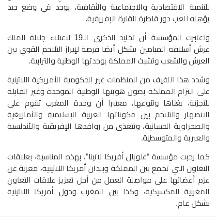
للتنمية الاقتصادية والاجتماعية والثقافية، يوجد في وضع جيد
يؤهله للعب دور قاطرة للقارة الإفريقية.
واعتبرت المؤسسة أن تخليد الذكرى الـ19 لاعتلاء جلالة الملك
عرش أسلافه الميامين يشكل أيضا فرصة لإبراز التلاحم القوي بين
العرش والشعب وتشبث المملكة بوحدتها الوطنية والترابية.
وشدد هذا اللفيف من المنظمات غير الحكومية الأمريكية اللاتينية
على التزام المملكة بصون هويتها الوطنية الموحدة وغير القابلة
للتجزئة، بغناها وتنوعها، معتبرا أن وحدة المغرب تقوم على
الانصهار والتلاحم بين مكوناتها العربية الإسلامية والأمازيغية
والصحراوية الحسانية، وتتغذى من روافدها الإفريقية والأندلسية
والعبرية والمتوسطية.
كما رحبت مؤسسة “غلوبال أفريكا لاتينا”، بهذه المناسبة، بعلاقات
التعاون التي تجمع بين المملكة وبلدان أمريكا اللاتينية، معربة عن
عزم أعضائها على مواصلة العمل من أجل تعزيز علاقات التعاون
المغربية المكسيكية، وكذا بين المغرب ودول أمريكا اللاتينية
بشكل عام.