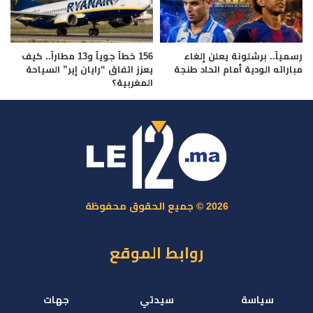
رسمياً.. برشلونة يعلن إلغاء
156 خطاً جوياً و13 مطاراً.. كيف
مباراته الودية أمام اتحاد طنجة
يعزز اتفاق “رايان إير” السياحة
المغربية؟
2026 © جميع الحقوق محفوظة
روابط الموقع
سياسة
سيدتي
جهات