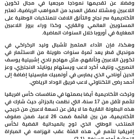
وفضلا عن تقديمها نموذجا مرجعيا في مجال تكوين
اللاعبين ومشتلا لصقل العديد من المواهب الرياضية، تعتبر
الأكاديمية سر نجاح والتألق اللافت للمنتخبات الوطنية على
المستويين العالمي والقاري، وكذا وراء بروز اللاعبين
المغاربة في أوروبا خلال السنوات الماضية
.
وهكذا، فإن الأداء المتميز لأشبال وليد الركراكي في
مونديال قطر يعد ثمرة سنوات طويلة من الاستثمار في
تكوين اللاعبين وتألقهم، مثل مهاجم نادي إشبيلية يوسف
النصيري، ونايف أكرد لاعب ويستهام يونايتد الانجليزي، وعز
الدين أوناحي الذي يمارس في أولمبيك مارسيليا إضافة إلى
أحمد رضى التكناوتي لاعب فريق الوداد الرياضي
.
وتركت الأكاديمية أيضا بصمتها في منافسات كأس افريقيا
للأمم لأقل من 17 سنة، التي نظمت بالجزائر، حيث شارك في
هذه البطولة القارية ما لا يقل عن تسعة لاعبين من خريجي
الأكاديمية، من بين قائمة ضمت 26 لاعبا، ضمن صفوف
المنتخب الوطني الذي توج بالميدالية الفضية لكأس
إفريقيا للأمم في هذه الفئة عقب انهزامه في المباراة
النهائية أمام السنغال (1-2
).