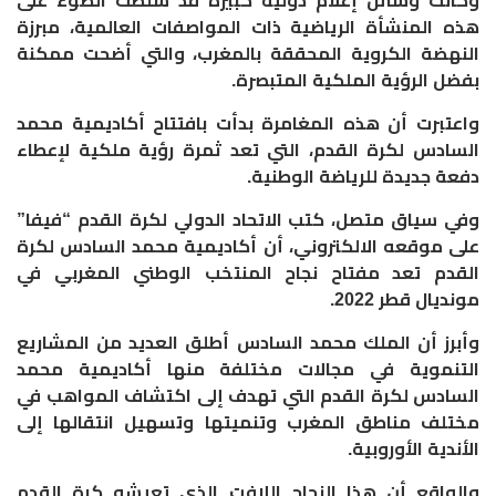
وكانت وسائل إعلام دولية كبيرة قد سلطت الضوء على
هذه المنشأة الرياضية ذات المواصفات العالمية، مبرزة
النهضة الكروية المحققة بالمغرب، والتي أضحت ممكنة
بفضل الرؤية الملكية المتبصرة
.
واعتبرت أن هذه المغامرة بدأت بافتتاح أكاديمية محمد
السادس لكرة القدم، التي تعد ثمرة رؤية ملكية لإعطاء
دفعة جديدة للرياضة الوطنية
.
وفي سياق متصل، كتب الاتحاد الدولي لكرة القدم “فيفا”
على موقعه الالكتروني، أن أكاديمية محمد السادس لكرة
القدم تعد مفتاح نجاح المنتخب الوطني المغربي في
مونديال قطر 2022
.
وأبرز أن الملك محمد السادس أطلق العديد من المشاريع
التنموية في مجالات مختلفة منها أكاديمية محمد
السادس لكرة القدم التي تهدف إلى اكتشاف المواهب في
مختلف مناطق المغرب وتنميتها وتسهيل انتقالها إلى
الأندية الأوروبية
.
والواقع أن هذا النجاح اللافت الذي تعيشه كرة القدم