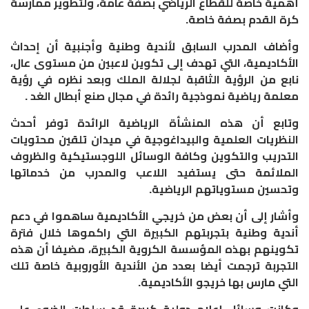
أهمية خاصة للقطاع الرياضي بصفة عامة، ولتطوير ممارسة
كرة القدم بصفة خاصة
.
وأضاف المدرب السابق لأندية وطنية وأجنبية أن إحداث
الأكاديمية، التي تهدف إلى تكوين لاعبين من مستوى عال،
نابع من الرؤية الثاقبة لجلالة الملك وبعد نظره في رؤية
معلمة رياضية نموذجية رائدة في مجال صنع أبطال الغد
.
وتابع أن هذه المنشأة الرياضية الرائدة توفر أحدث
النظريات العلمية والبيداغوجية في ميدان تلقين محتويات
التدريب والتكوين وكافة الوسائل اللوجستيكية والظروف
الملائمة حتى يستفيد اللاعب والمدرب من خدماتها
وتحسين مستوياتهم الرياضية
.
وأشار إلى أن بعض من خريجي الأكاديمية ساهموا في دعم
أندية وطنية بتجربتهم الكبيرة التي راكموها خلال فترة
تكوينهم بهذه المؤسسة الكروية الكبيرة، مضيفا أن هذه
التجربة ترجمت أيضا بعدد من الأندية الأوروبية خاصة تلك
التي مارس بها خريجو الأكاديمية
.