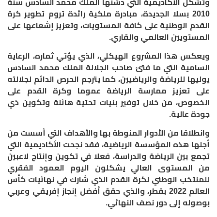
وتشكل الأكاديمية التي دشنها الملك محمد السادس سنة
2010 بسلا الجديدة، مبادرة ملكية رائدة تروم تطوير كرة
القدم الوطنية على كافة المستويات، وتعزيز إشعاعها على
المستويين العالمي والقاري
.
ويعكس هذا المشروع الهيكلي، الذي يؤتي ثماره، الرعاية
السامية التي ما فتئ صاحب الجلالة الملك محمد السادس
يوليها للرياضة والرياضيين، كما يترجم الحرص الدائم لجلالته
على تعزيز ممارسة الرياضة عموما وكرة القدم على
الخصوص، من خلال توفير بنيات تحتية هائلة وتكوين ذي
جودة عالية
.
وانطلاقا من الأدوار المنوطة بها والأهداف التي أسست من
أجلها هذه المؤسسة الرياضية، فقد نجحت الأكاديمية التي
تجمع بين الرياضة والدراسة، فعلا في تكوين وإنتاج لاعبين
من المستوى العالي يشكلون اليوم العمود الفقري
للمنتخب الوطني لكرة القدم الذي شارك في نهائيات كأس
العالم 2022 بقطر، والذي حقق أفضل إنجاز إفريقي وعربي
بوصوله إلى دور نصف النهائي
.