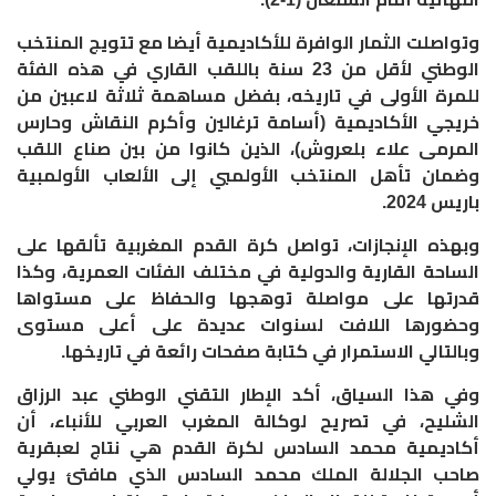
وتواصلت الثمار الوافرة للأكاديمية أيضا مع تتويج المنتخب
الوطني لأقل من 23 سنة باللقب القاري في هذه الفئة
للمرة الأولى في تاريخه، بفضل مساهمة ثلاثة لاعبين من
خريجي الأكاديمية (أسامة ترغالين وأكرم النقاش وحارس
المرمى علاء بلعروش)، الذين كانوا من بين صناع اللقب
وضمان تأهل المنتخب الأولمبي إلى الألعاب الأولمبية
باريس 2024
.
وبهذه الإنجازات، تواصل كرة القدم المغربية تألقها على
الساحة القارية والدولية في مختلف الفئات العمرية، وكذا
قدرتها على مواصلة توهجها والحفاظ على مستواها
وحضورها اللافت لسنوات عديدة على أعلى مستوى
وبالتالي الاستمرار في كتابة صفحات رائعة في تاريخها
.
وفي هذا السياق، أكد الإطار التقني الوطني عبد الرزاق
الشليح، في تصريح لوكالة المغرب العربي للأنباء، أن
أكاديمية محمد السادس لكرة القدم هي نتاج لعبقرية
صاحب الجلالة الملك محمد السادس الذي مافتئ يولي