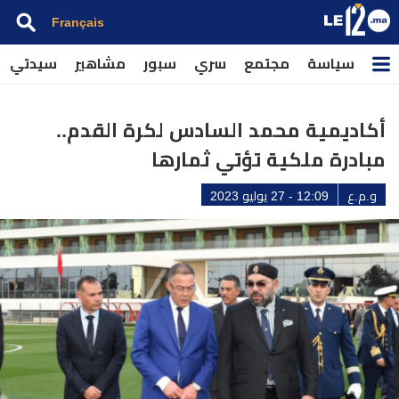
Français
سياسة
مجتمع
سري
سبور
مشاهير
سيدتي
أكاديمية محمد السادس لكرة القدم..
مبادرة ملكية تؤتي ثمارها
و.م.ع
12:09 - 27 يوليو 2023