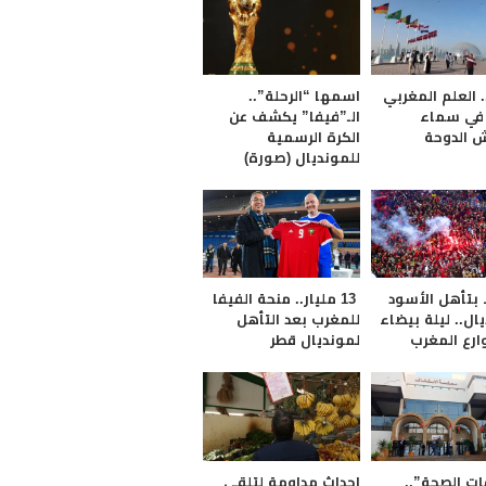
 العلم المغربي
اسمها “الرحلة”..
في سماء
الـ”فيفا” يكشف عن
 الدوحة
الكرة الرسمية
للمونديال (صورة)
 بتأهل الأسود
13 مليار.. منحة الفيفا
ال.. ليلة بيضاء
للمغرب بعد التأهل
رع المغرب
لمونديال قطر
 الصحة”..
إحداث مداومة لتلقي