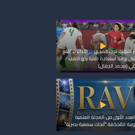
 اللبؤات تحت المجهر… الأداء لا يُقنع
ال بوابة استعادة الثقة نحو اللقب
قي (محمد الجفال)
لعدد الأول من المجلة العلمية
رونية المُحكمة “أبحاث سمعية-بصرية”