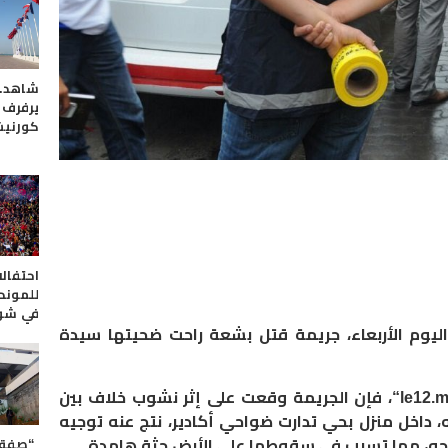
شاهد..
يرفرف 
كورنيش
احتفالا
للموندي
في شوا
اليوم الأربعاء، جريمة قتل بشعة راحت ضحيتها سيدة
le12.
“، فإن
الجريمة وقعت على إثر نشوب خلاف بين
ه، داخل منزل بحي تدارت ضواحي أكادير، نتج عنه توجيه
“صفقات
ه، مما تسبب في سقوطها على الأرض جثة هامدة.