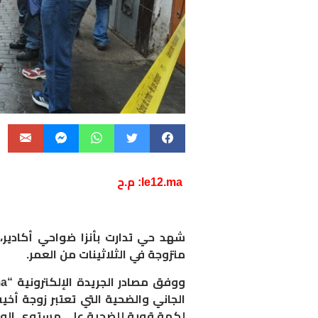
le12.ma: م.ح
شهد حي تدارت بأنزا ضواحي أكادير،
متزوجة في الثلاثينات من العمر.
ووفق مصادر الجريدة الإلكترونية
“
ma
الجاني والضحية التي تعتبر زوجة أخي
لكمة قوية للضحية على مستوى الوج