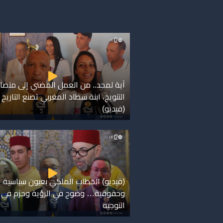
آية لمجد.. من العمل المضني إلى منصا
التتويج، ابنة سطاد المغربي تصنع التاريخ
(فيديو)
(فيديو) الخطاب الملكي بعيون سياسية
وحقوقية… وضوح في الرؤية وحزم في
التوجيه