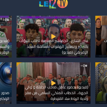
ت
نبض الشارع.. الجماهير المغربية تطالب اللبؤات
(فيديو)
بالتركيز وتصحيح الهفوات لمعانقة المجد
والسنغ
الإفريقي (فيديو)
الإفري
(فيديو) بحضور عامل صاحب الجلالة و والي
الجهة.. الخطاب الملكي السامي من مقر
صدور ا
ولاية الرباط سلا القنيطرة
الإلكت