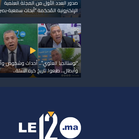
صدور العدد الأول من المجلة العلمية
الإلكترونية المُحكمة “أبحاث سمعية-بصر
“نوستالجيا العلوي”.. أحداث وشخوص وأ
وأبطال.. طبعوا تاريخ كرة السلة..
ر
س
م