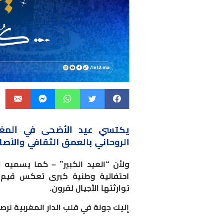
يكتسي عيد الأضحى في
المغ
الروحاني
بالعمق
الثقافي والأصال
ولأن “العيد الكبير” – كما يسميه ا
احتفالية وطنية كبرى تعكس قيم الت
توارثتها الأجيال لقرون.
​إليك جولة في قلب الدار المغربية لر