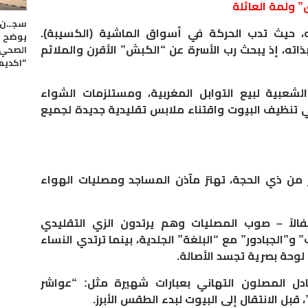
” ولمة العائلة
له، حيث تدب الحركة في أسواق الماشية (الكسيبة).
يوضح ح
ذاته، إذ يبحث رب الأسرة عن “الكبش” الأقرن والملائم
الصحي 
“اكديم
لشعبية لبيع التوابل المغربية، ومستلزمات الشواء
في تنظيف البيوت واقتناء ملابس تقليدية جديدة لجميع
ر من ذي الحجة، تهتز مآذن المساجد ومصليات الهواء
أطفالاً – صوب المصليات وهم يرتدون الزي التقليدي
” و”الجبادور” مع “البلغة” الجلدية، بينما ترتدي النساء
 لوحة بصرية تجسد الأصالة.
بادل المصلون التهاني بعبارات شهيرة مثل: “عواشر
قبل الانتقال إلى البيوت لبدء الطقس الأبرز.