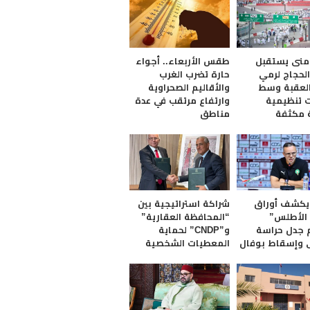
منى يستقبل
طقس الأربعاء.. أجواء
الحجاج لرمي
حارة تضرب الغرب
لعقبة وسط
والأقاليم الصحراوية
ت تنظيمية
وارتفاع مرتقب في عدة
 مكثفة
مناطق
يكشف أوراق
شراكة استراتيجية بين
الأطلس”
“المحافظة العقارية”
 جدل حراسة
و”CNDP” لحماية
 وإسقاط بوفال
المعطيات الشخصية