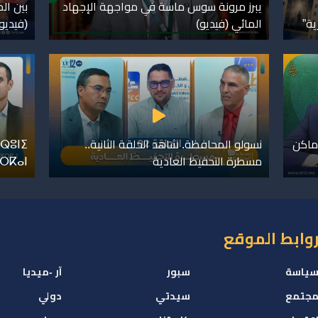
يبرز مرونة سوس ماسة في مواجهة الإجهاد
بين ال
ية”
المائي (فيديو)
(فيديو
ماكن
نسولو المحافظة. شاهد الحلقة الثانية..
ⵕⵓⵏⵉ
مسطرة التحفيظ العادية
ⴼⵔⴽⴰⵏ
وابط الموقع
ياسة
سبور
آر -ميديا
جتمع
سيدتي
دولي