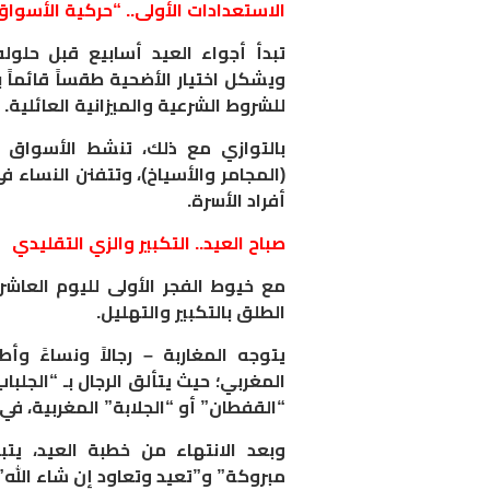
​الاستعدادات الأولى.. “حركية الأسواق
​تبدأ أجواء العيد أسابيع قبل حلو
ويشكل اختيار الأضحية طقساً قائماً ب
للشروط الشرعية والميزانية العائلية.
​بالتوازي مع ذلك، تنشط الأسواق ا
(المجامر والأسياخ)، وتتفنن النساء 
أفراد الأسرة.
​صباح العيد.. التكبير والزي التقليدي
​مع خيوط الفجر الأولى لليوم العاش
الطلق بالتكبير والتهليل.
يتوجه المغاربة – رجالاً ونساءً و
المغربي؛ حيث يتألق الرجال بـ “الجلباب
“القفطان” أو “الجلابة” المغربية، في
​وبعد الانتهاء من خطبة العيد، يت
مبروكة” و”تعيد وتعاود إن شاء الله”، 