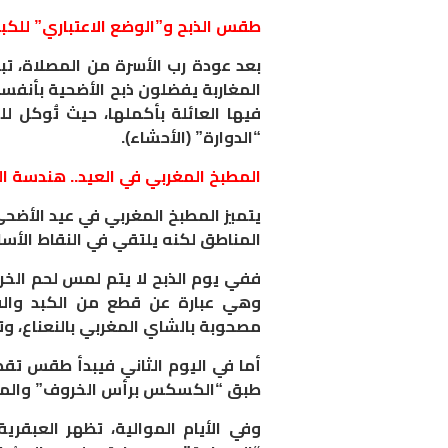
​طقس الذبح و”الوضع الاعتباري” للك
​بعد عودة رب الأسرة من المصلاة، تبد
المغاربة يفضلون ذبح الأضحية بأنفسهم
فيها العائلة بأكملها، حيث تُوكل 
“الدوارة” (الأحشاء).
​المطبخ المغربي في العيد.. هندسة ا
​يتميز المطبخ المغربي في عيد الأضح
المناطق لكنه يلتقي في النقاط الأس
ففي يوم الذبح لا يتم لمس لحم الخروف
وهي عبارة عن قطع من الكبد والق
مصحوبة بالشاي المغربي بالنعناع، وت
أما في اليوم الثاني فيبدأ طقس تقط
طبق “الكسكس برأس الخروف” والمب
وفي الأيام الموالية، تظهر العبقري