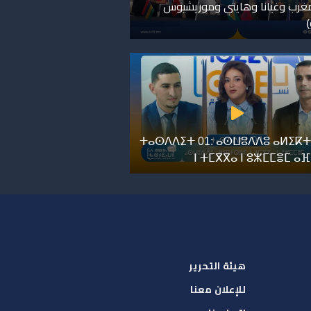
مغرب وغيانا وهايتي وموريشيوس
)
ⵜⴰⵙⴷⴷⵉⵜ 01: ⴰⵙⵡⵓⴷⴷⵓ ⴰⵍⵉⴽⵜ
ⵏ ⵜⵎⴳⴳⴰ ⵏ ⵓⵣⵎⵎⴻⵎ ⴰ
هيئة التحرير
للإعلان معنا