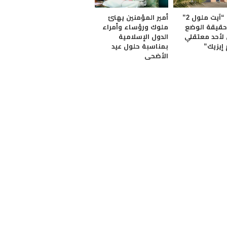
سجـ.ن “آيت ملول 2”
أمير المؤمنين يهنئ
قيقة الوضع
ملوك ورؤساء وأمراء
لأحد معتقلي
الدول الإسلامية
 إيزيك”
بمناسبة حلول عيد
الأضحى