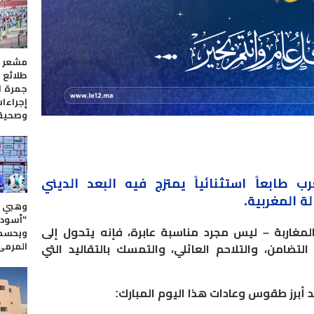
مشعر 
طلائع 
جمرة ا
إجراءا
وصحية
رب
طابعاً استثنائياً يمتزج فيه البعد الديني
ة المغربية.
وهبي 
“أسود 
لمغاربة – ليس مجرد مناسبة عابرة، فإنه يتحول إلى
ويحسم
المرمى
ضامن، والتلاحم العائلي، والتمسك بالتقاليد التي
صد أبرز طقوس وعادات هذا اليوم المبارك: