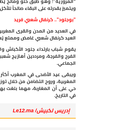
“المروزية”؛ وهو طبق حلو ومالح يُط
ويتميز بقدرته على البقاء صالحاً للأكل
​”بوجلود”.. كرنفال شعبي فريد
​في العديد من المدن والقرى المغر
العيد كرنفال شعبي غامض وممتع يُعرف
​يقوم شباب بارتداء جلود الأكباش وا
الفرح والفرجة، ومرددين أهازيج شعبي
الجماعي.
و​يبقى عيد الأضحى في المغرب أكثر 
المغربية، وروح التضامن من خلال تو
حي على أن المغاربة، مهما بلغت بهم
في التاريخ.
إدريس لكبيش/ Le12.ma