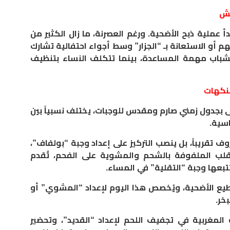
بش
أ عملية ذبح الأضحية. ورغم العصرنة، ما زال الكثير من
 أو الاستعانة بـ “الجزار” وسط أجواء احتفالية تشارك
للشباب مهمة المساعدة، بينما تتكلف النساء بتنظيف
لنكهات
ى بجدول زمني صارم ومقدس للوجبات، يختلف نسبياً بين
اسية.
 تقريباً، بل ينصب التركيز على إعداد وجبة “بولفاف”،
لب الملفوفة بالشحم والمشوية على الفحم، تُقدم
تبعها وجبة “التقلية” في المساء.
يع الأضحية، ويُخصص هذا اليوم لإعداد “المشوي” أو
خر.
ة المغربية في تجفيف اللحم لإعداد “القديد”، وتحضير