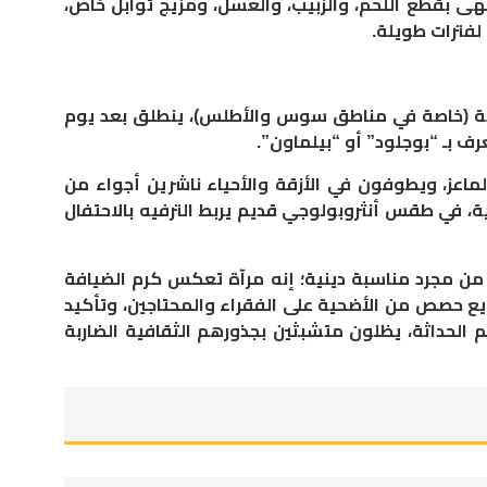
هى بقطع اللحم، والزبيب، والعسل، ومزيج توابل خاص،
 لفترات طويلة.
بية (خاصة في مناطق سوس والأطلس)، ينطلق بعد يوم
 بـ “بوجلود” أو “بيلماون”.
لماعز، ويطوفون في الأزقة والأحياء ناشرين أجواء من
ة، في طقس أنثروبولوجي قديم يربط الترفيه بالاحتفال
من مجرد مناسبة دينية؛ إنه مرآة تعكس كرم الضيافة
زيع حصص من الأضحية على الفقراء والمحتاجين، وتأكيد
 الحداثة، يظلون متشبثين بجذورهم الثقافية الضاربة