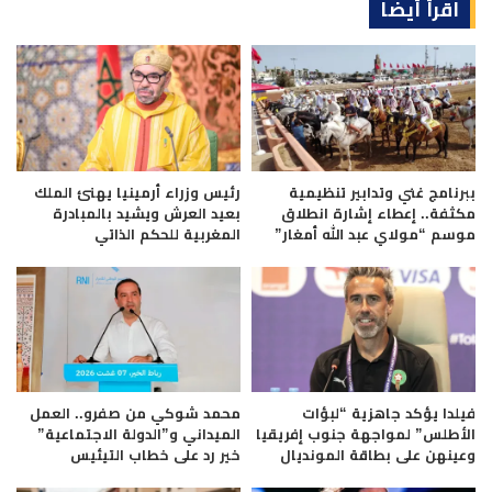
اقرأ أيضا
ببرنامج غني وتدابير تنظيمية
رئيس وزراء أرمينيا يهنئ الملك
مكثفة.. إعطاء إشارة انطلاق
بعيد العرش ويشيد بالمبادرة
موسم “مولاي عبد الله أمغار”
المغربية للحكم الذاتي
فيلدا يؤكد جاهزية “لبؤات
محمد شوكي من صفرو.. العمل
الأطلس” لمواجهة جنوب إفريقيا
الميداني و”الدولة الاجتماعية”
وعينهن على بطاقة المونديال
خير رد على خطاب التيئيس