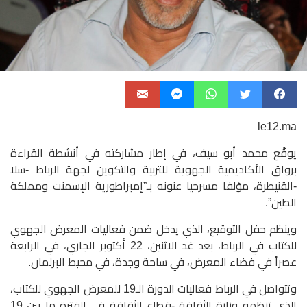
le12.ma
يوقّع محمد أبو سيف، في إطار مشاركته في أنشطة القراءة
برواق الأكاديمية الجهوية للتربية والتكوين لجهة الرباط -سلا
-القنيطرة، مؤلفا مسرحيا عنونه بـ”إمبراطورية الإسمنت ومملكة
الطين”.
وينظم حفل التوقيع، الذي يدخل ضمن فعاليات المعرض الجهوي
للكتاب في الرباط، بعد غد الاثنين، 22 أكتوبر الجاري، في الرابعة
عصراً في فضاء المعرض، في ساحة وجدة، في محيط البرلمان.
وتتواصل في الرباط فعاليات الدورة الـ19 للمعرض الجهوي للكتاب،
الذي تنظمه وزارة الثقافة -قطاع الثقافة في الفترة ما بين 19