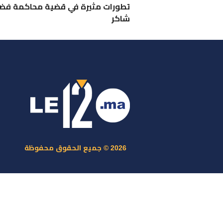
تطورات مثيرة في قضية محاكمة فض
شاكر
ر
س
م
ا
س
2026 © جميع الحقوق محفوظة