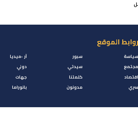
ل
وابط الموقع
ياسة
سبور
آر -ميديا
جتمع
سيدتي
دولي
قتصاد
كلمتنا
جهات
ري
مدونون
بانوراما