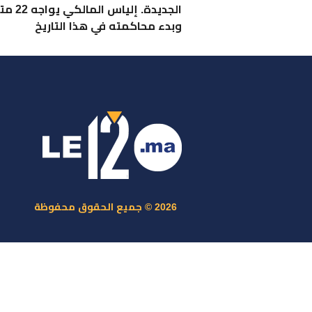
الجديدة. إلياس ا
وبدء محاكمته في هذا التاريخ
ر
س
م
ا
س
2026 © جميع الحقوق محفوظة