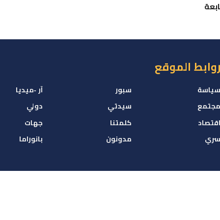
لمالكي يواجه 22 متابعة
وابط الموقع
ياسة
سبور
آر -ميديا
جتمع
سيدتي
دولي
قتصاد
كلمتنا
جهات
ري
مدونون
بانوراما