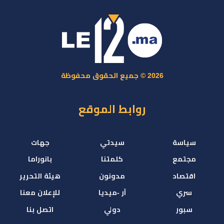
2026 © جميع الحقوق محفوظة
روابط الموقع
سياسة
سيدتي
جهات
مجتمع
كلمتنا
بانوراما
اقتصاد
مدونون
هيئة التحرير
سري
آر -ميديا
للإعلان معنا
سبور
دولي
اتصل بنا