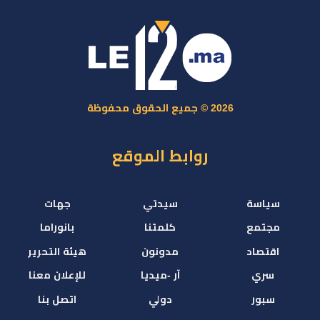
2026 © جميع الحقوق محفوظة
روابط الموقع
سياسة
سيدتي
جهات
مجتمع
كلمتنا
بانوراما
اقتصاد
مدونون
هيئة التحرير
سري
آر -ميديا
للإعلان معنا
سبور
دولي
اتصل بنا