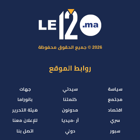
2026 © جميع الحقوق محفوظة
روابط الموقع
سياسة
سيدتي
جهات
مجتمع
كلمتنا
بانوراما
اقتصاد
مدونون
هيئة التحرير
سري
آر -ميديا
للإعلان معنا
سبور
دولي
اتصل بنا