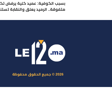
بسبب الكوفية: عميد كلية يرفض تكر
متفوقة.. الرميد يعلق والنقابة تستن
ر
س
م
ا
س
2026 © جميع الحقوق محفوظة