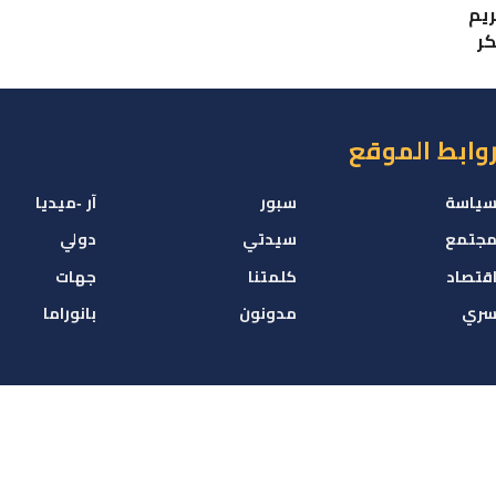
يم
كر
وابط الموقع
ياسة
سبور
آر -ميديا
جتمع
سيدتي
دولي
قتصاد
كلمتنا
جهات
ري
مدونون
بانوراما