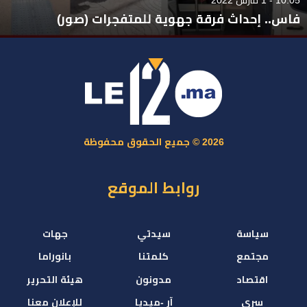
فاس.. إحداث فرقة جهوية للمتفجرات (صور)
2026 © جميع الحقوق محفوظة
روابط الموقع
سياسة
سيدتي
جهات
مجتمع
كلمتنا
بانوراما
اقتصاد
مدونون
هيئة التحرير
سري
آر -ميديا
للإعلان معنا