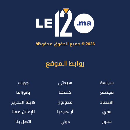
2026 © جميع الحقوق محفوظة
روابط الموقع
سياسة
سيدتي
جهات
مجتمع
كلمتنا
بانوراما
اقتصاد
مدونون
هيئة التحرير
سري
آر -ميديا
للإعلان معنا
سبور
دولي
اتصل بنا