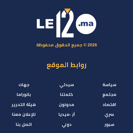
2026 © جميع الحقوق محفوظة
روابط الموقع
سياسة
سيدتي
جهات
مجتمع
كلمتنا
بانوراما
اقتصاد
مدونون
هيئة التحرير
سري
آر -ميديا
للإعلان معنا
سبور
دولي
اتصل بنا