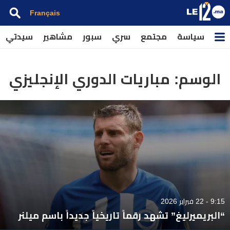
Français
سياسة
مجتمع
سري
سبور
مشاهير
سيدتي
الوسم:
مباريات الدوري الإنجليزي
9:15 - 22 فبراير 2026
“البريميرليغ” تشهد رقماً تاريخياً جديداً باسم ميلنر