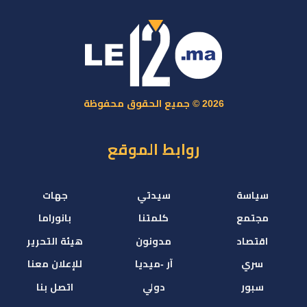
2026 © جميع الحقوق محفوظة
روابط الموقع
سياسة
سيدتي
جهات
مجتمع
كلمتنا
بانوراما
اقتصاد
مدونون
هيئة التحرير
سري
آر -ميديا
للإعلان معنا
سبور
دولي
اتصل بنا