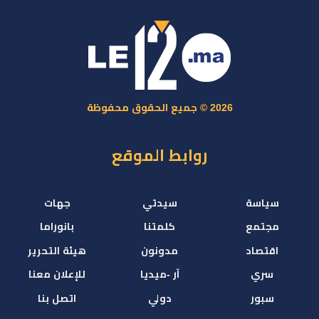
2026 © جميع الحقوق محفوظة
روابط الموقع
سياسة
سيدتي
جهات
مجتمع
كلمتنا
بانوراما
اقتصاد
مدونون
هيئة التحرير
سري
آر -ميديا
للإعلان معنا
سبور
دولي
اتصل بنا