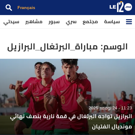
Français
سياسة
مجتمع
سري
سبور
مشاهير
سيدتي
الوسم:
مباراة_البرتغال_البرازيل
11:23 - 24 نوفمبر 2025
البرازيل تواجه البرتغال في قمة نارية بنصف نهائي
مونديال الفتيان