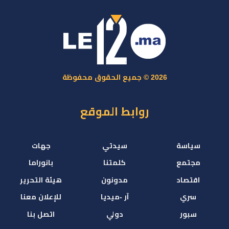
2026 © جميع الحقوق محفوظة
روابط الموقع
سياسة
سيدتي
جهات
مجتمع
كلمتنا
بانوراما
اقتصاد
مدونون
هيئة التحرير
سري
آر -ميديا
للإعلان معنا
سبور
دولي
اتصل بنا