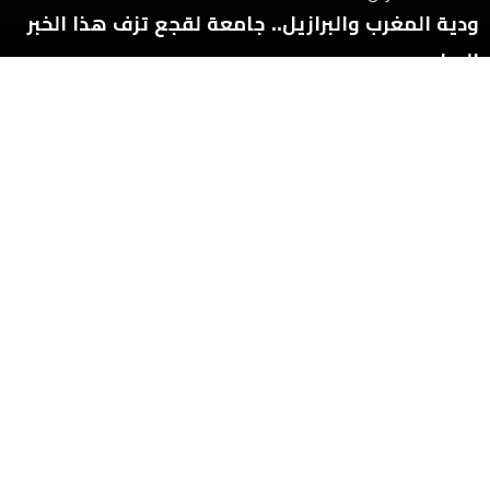
ودية المغرب والبرازيل.. جامعة لقجع تزف هذا الخبر
السار
10:38 - 25 ديسمبر 2022
جماهير فرنسا تطلق حملة لإعادة نهائي مونديال
قطر