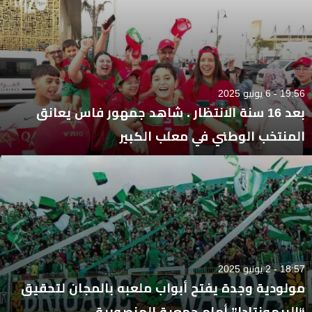
19:56 - 6 يونيو 2025
بعد 16 سنة الانتظار . شاهد جمهور فاس يعانق
المنتخب الوطني في معلب الكبير
18:57 - 2 يونيو 2025
مولودية وجدة يفتح أبواب ملعبه بالمجان لتحقيق
“الريمونتادا” أمام جمعية المنصورية