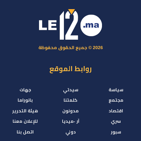
2026 © جميع الحقوق محفوظة
روابط الموقع
سياسة
سيدتي
جهات
مجتمع
كلمتنا
بانوراما
اقتصاد
مدونون
هيئة التحرير
سري
آر -ميديا
للإعلان معنا
سبور
دولي
اتصل بنا