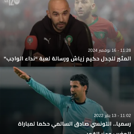
11:28 - 16 نوفمبر 2024
المثير للجدل حكيم زياش ورسالة لعبة “نداء الواجب”
11:02 - 13 يناير 2022
رسميا.. التونسي صادق السالمي حكما لمباراة
المغرب وجزر القمر