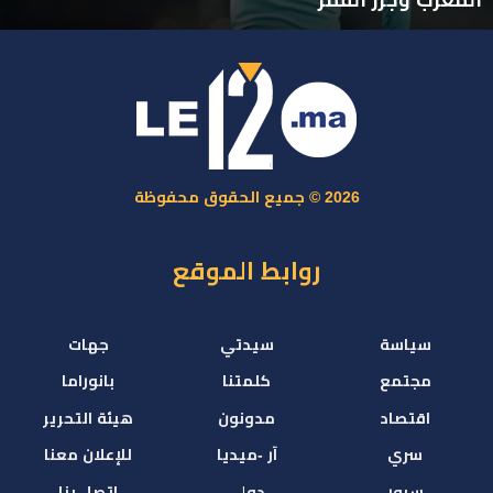
2026 © جميع الحقوق محفوظة
روابط الموقع
سياسة
سيدتي
جهات
مجتمع
كلمتنا
بانوراما
اقتصاد
مدونون
هيئة التحرير
سري
آر -ميديا
للإعلان معنا
سبور
دولي
اتصل بنا