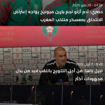
14:00 - 26 مايو 2025
حصري: آدم آزنو نجم بايرن ميونيخ يواجه إعتراض
الالتحاق بمعسكر منتخب المغرب
9:43 - 7 أبريل 2025
نبيل باها: من أجل التتويج باللقب لابد من بذل
مجهودات أكثر