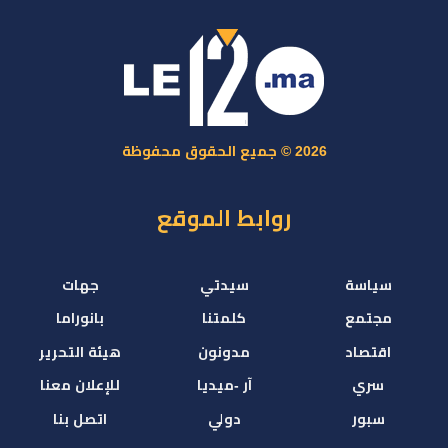
2026 © جميع الحقوق محفوظة
روابط الموقع
سياسة
سيدتي
جهات
مجتمع
كلمتنا
بانوراما
اقتصاد
مدونون
هيئة التحرير
سري
آر -ميديا
للإعلان معنا
سبور
دولي
اتصل بنا