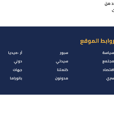
د من
ى
وابط الموقع
ياسة
سبور
آر -ميديا
جتمع
سيدتي
دولي
قتصاد
كلمتنا
جهات
ري
مدونون
بانوراما