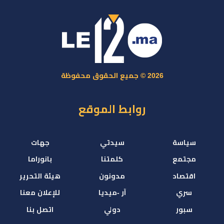
2026 © جميع الحقوق محفوظة
روابط الموقع
سياسة
سيدتي
جهات
مجتمع
كلمتنا
بانوراما
اقتصاد
مدونون
هيئة التحرير
سري
آر -ميديا
للإعلان معنا
سبور
دولي
اتصل بنا