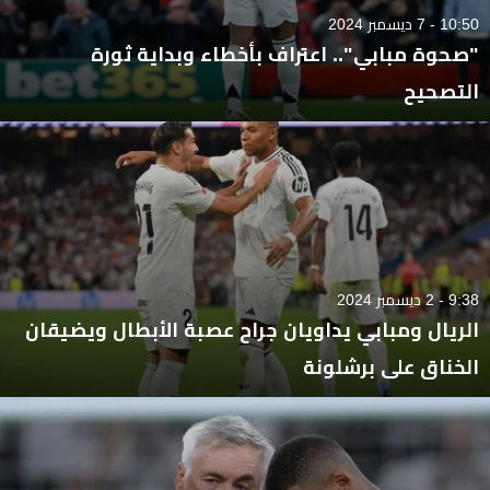
10:50 - 7 ديسمبر 2024
"صحوة مبابي".. اعتراف بأخطاء وبداية ثورة
التصحيح
9:38 - 2 ديسمبر 2024
الريال ومبابي يداويان جراح عصبة الأبطال ويضيقان
الخناق على برشلونة