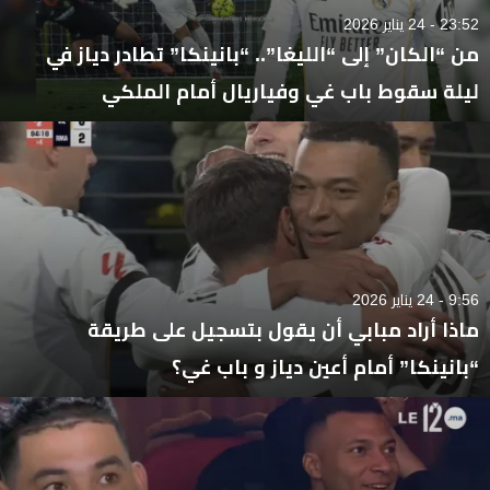
23:52 - 24 يناير 2026
من “الكان” إلى “الليغا”.. “بانينكا” تطادر دياز في
ليلة سقوط باب غي وفياريال أمام الملكي
9:56 - 24 يناير 2026
ماذا أراد مبابي أن يقول بتسجيل على طريقة
“بانينكا” أمام أعين دياز و باب غي؟