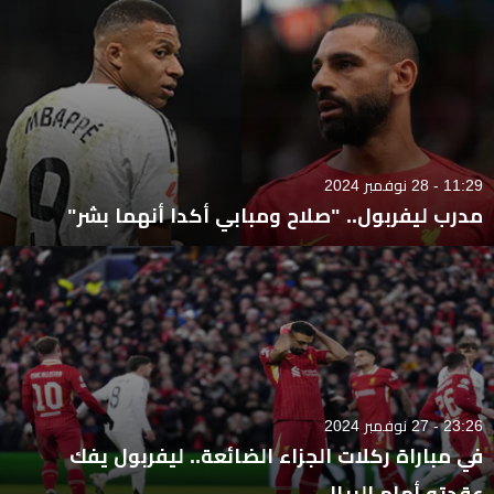
11:29 - 28 نوفمبر 2024
مدرب ليفربول.. "صلاح ومبابي أكدا أنهما بشر"
23:26 - 27 نوفمبر 2024
في مباراة ركلات الجزاء الضائعة.. ليفربول يفك
عقدته أمام الريال