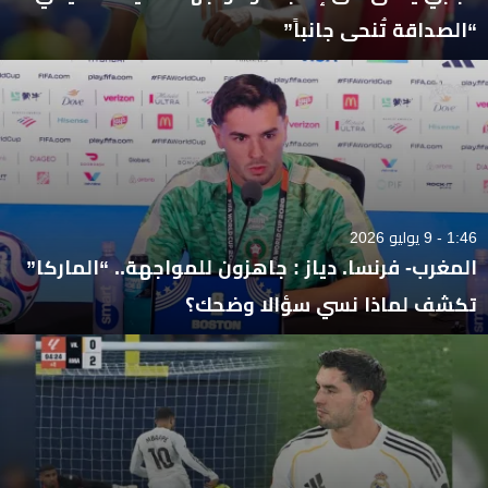
“الصداقة تُنحى جانباً”
1:46 - 9 يوليو 2026
المغرب- فرنسا. دياز : جاهزون للمواجهة.. “الماركا”
تكشف لماذا نسي سؤالا وضحك؟