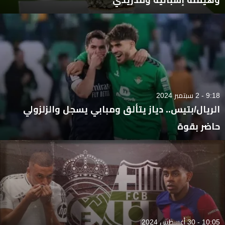
9:18 - 2 سبتمبر 2024
الريال/بتيس.. دياز يتألق ومبابي يسجل والزلزولي
حاضر بقوة
10:05 - 30 أغسطس 2024