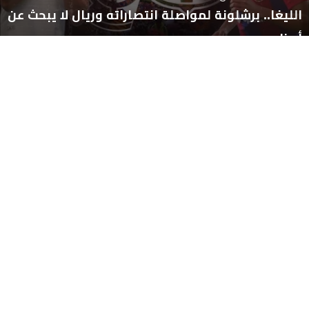
الليغا.. برشلونة لمواصلة انتصاراته وريال لا يبحث عن
أعذار
23:48 - 29 أغسطس 2024
ريال مدربد وهدر الفرص . أيت صالح : يجب إعطاء
مساحة كبيرة لإبراهيم دياز و أندريك