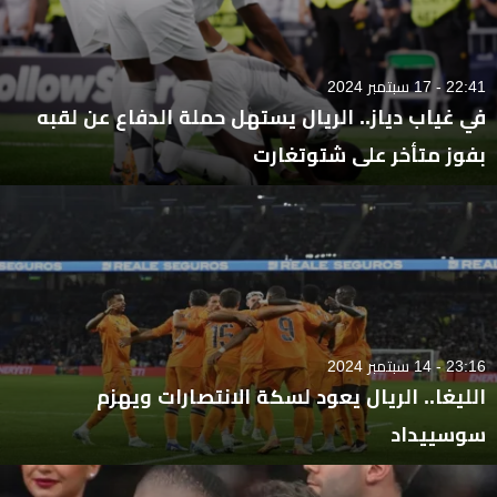
22:41 - 17 سبتمبر 2024
في غياب دياز.. الريال يستهل حملة الدفاع عن لقبه
بفوز متأخر على شتوتغارت
23:16 - 14 سبتمبر 2024
الليغا.. الريال يعود لسكة الانتصارات ويهزم
سوسييداد