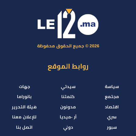
2026 © جميع الحقوق محفوظة
روابط الموقع
سياسة
سيدتي
جهات
مجتمع
كلمتنا
بانوراما
اقتصاد
مدونون
هيئة التحرير
سري
آر -ميديا
للإعلان معنا
سبور
دولي
اتصل بنا