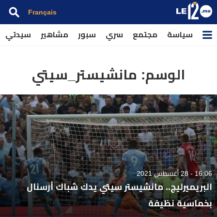
Français
سياسة
مجتمع
سري
سبور
مشاهير
سيدتي
الوسم:
مانشيستر_سيتي
16:06 - 28 أغسطس 2021
البريميرليج.. مانشيستر سيتي يدك شباك أرسنال
بخماسية نظيفة