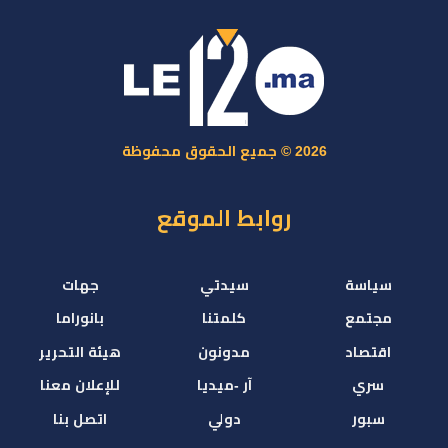
2026 © جميع الحقوق محفوظة
روابط الموقع
سياسة
سيدتي
جهات
مجتمع
كلمتنا
بانوراما
اقتصاد
مدونون
هيئة التحرير
سري
آر -ميديا
للإعلان معنا
سبور
دولي
اتصل بنا