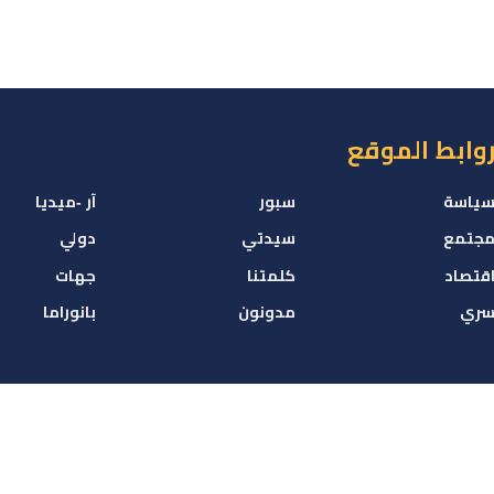
وابط الموقع
ياسة
سبور
آر -ميديا
جتمع
سيدتي
دولي
قتصاد
كلمتنا
جهات
ري
مدونون
بانوراما