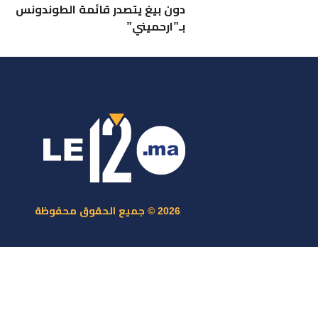
دون بيغ يتصدر قائمة الطوندونس
بـ”ارحميني”
ر
س
م
ا
س
2026 © جميع الحقوق محفوظة