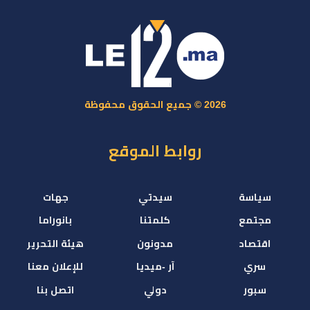
2026 © جميع الحقوق محفوظة
روابط الموقع
سياسة
سيدتي
جهات
مجتمع
كلمتنا
بانوراما
اقتصاد
مدونون
هيئة التحرير
سري
آر -ميديا
للإعلان معنا
سبور
دولي
اتصل بنا