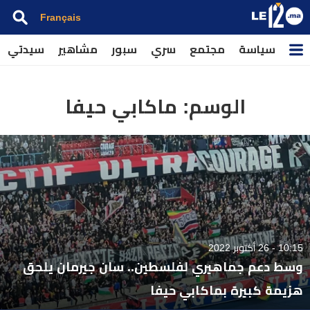
Français
سياسة
مجتمع
سري
سبور
مشاهير
سيدتي
الوسم:
ماكابي حيفا
10:15 - 26 أكتوبر 2022
وسط دعم جماهيري لفلسطين.. سان جيرمان يلحق
هزيمة كبيرة بماكابي حيفا