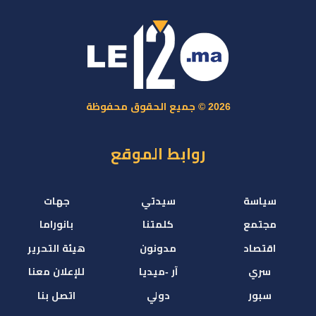
2026 © جميع الحقوق محفوظة
روابط الموقع
سياسة
سيدتي
جهات
مجتمع
كلمتنا
بانوراما
اقتصاد
مدونون
هيئة التحرير
سري
آر -ميديا
للإعلان معنا
سبور
دولي
اتصل بنا