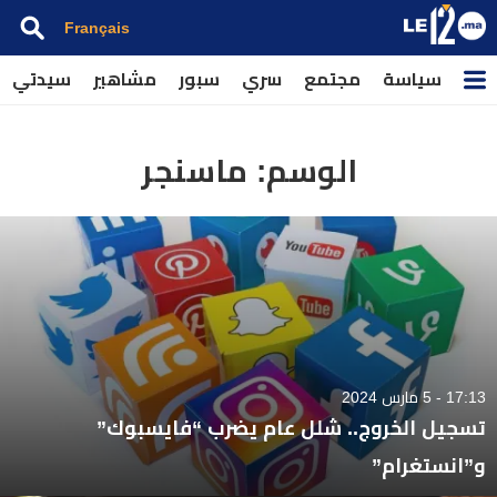
Français
سياسة
مجتمع
سري
سبور
مشاهير
سيدتي
الوسم:
ماسنجر
17:13 - 5 مارس 2024
تسجيل الخروج.. شلل عام يضرب “فايسبوك”
و”انستغرام”