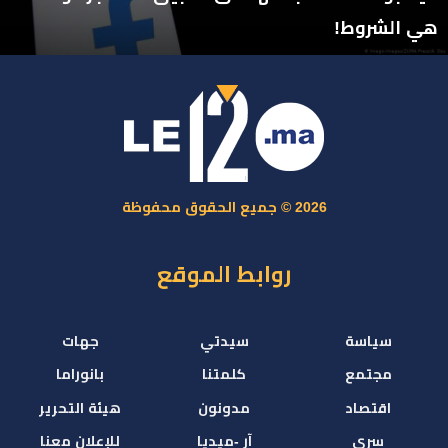
هي الشروط!
2026 © جميع الحقوق محفوظة
روابط الموقع
سياسة
سيدتي
جهات
مجتمع
كلمتنا
بانوراما
اقتصاد
مدونون
هيئة التحرير
سري
آر -ميديا
للإعلان معنا