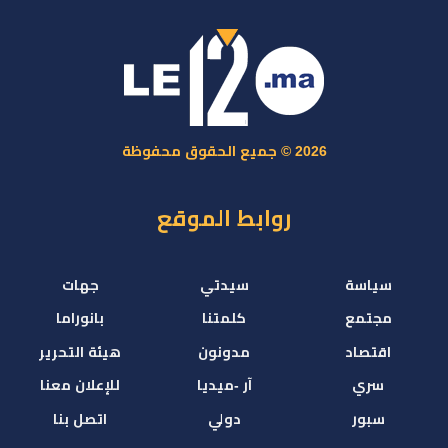
2026 © جميع الحقوق محفوظة
روابط الموقع
سياسة
سيدتي
جهات
مجتمع
كلمتنا
بانوراما
اقتصاد
مدونون
هيئة التحرير
سري
آر -ميديا
للإعلان معنا
سبور
دولي
اتصل بنا