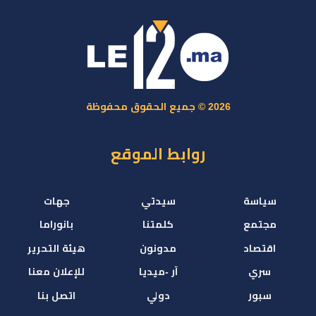
2026 © جميع الحقوق محفوظة
روابط الموقع
سياسة
سيدتي
جهات
مجتمع
كلمتنا
بانوراما
اقتصاد
مدونون
هيئة التحرير
سري
آر -ميديا
للإعلان معنا
سبور
دولي
اتصل بنا