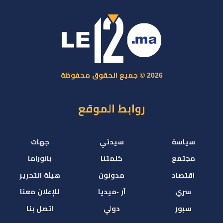
2026 © جميع الحقوق محفوظة
روابط الموقع
سياسة
سيدتي
جهات
مجتمع
كلمتنا
بانوراما
اقتصاد
مدونون
هيئة التحرير
سري
آر -ميديا
للإعلان معنا
سبور
دولي
اتصل بنا