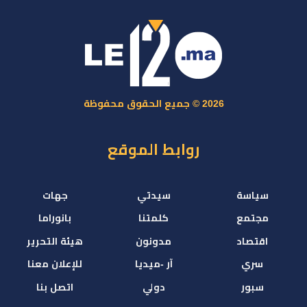
2026 © جميع الحقوق محفوظة
روابط الموقع
سياسة
سيدتي
جهات
مجتمع
كلمتنا
بانوراما
اقتصاد
مدونون
هيئة التحرير
سري
آر -ميديا
للإعلان معنا
سبور
دولي
اتصل بنا