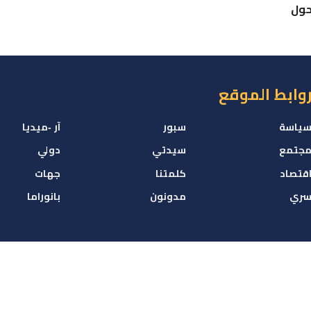
حول
وابط الموقع
ياسة
سبور
آر -ميديا
جتمع
سيدتي
دولي
قتصاد
كلمتنا
جهات
ري
مدونون
بانوراما