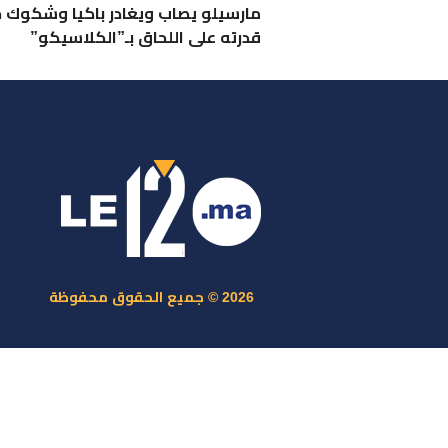
مارسيلو يصاب ويغادر باكيا وشكوك 
قدرته على اللحاق بـ”الكلاسيكو”
ر
س
م
ا
س
2026 © جميع الحقوق محفوظة